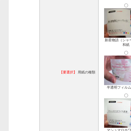
新星物語（シャ
和紙
【要選択】
用紙の種類
半透明フィル
マシュマロホ