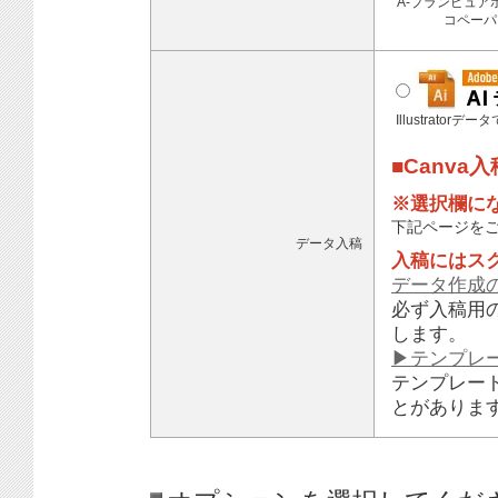
A-プランピュア
コペーパ
Illustratorデ
■Canva
※選択欄に
下記ページを
データ入稿
入稿にはス
データ作成
必ず入稿用
します。
▶テンプレ
テンプレー
とがありま