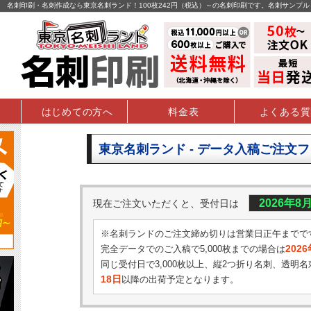
名刺印刷・名刺作成なら東京名刺ランド！100枚242円（税込）～の名刺印刷です。名刺サンプ
はじめての方へ
料金表
よくある質
東京名刺ランド - データ入稿ご注文
2026年8
現在ご注文いただくと、受付日は
※名刺ランドのご注文締め切りは営業日正午までで
202
完全データでのご入稿で5,000枚までの場合は
同じ受付日で3,000枚以上、縦2つ折り名刺、透明名
18日
以降の出荷予定となります。