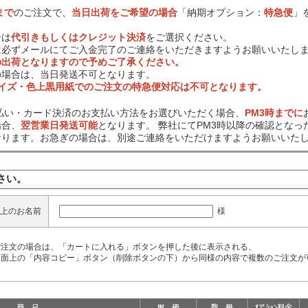
まで
のご注文で、
当日出荷をご希望の場合
「納期オプション：
特急便
」
合は
代引きもしくはクレジット決済
をご選択ください。
は必ずメールにてご入金完了のご連絡をいただきますようお願いいたし
の出荷となりますので予めご了承ください。
の場合は、当日発送不可となります。
サイズ・色上黒用紙でのご注文の特急便対応は不可となります。
前払い・カード決済のお支払い方法をお選びいただく場合、
PM3時までに
場合、
翌営業日発送可能
となります。 弊社にてPM3時以降の確認となっ
なります。お急ぎの場合は、別途ご連絡をいただけますようお願いいた
さい。
様
上のお名前
ご注文の場合は、「カートに入れる」ボタンを押した後に表示される、
面上の「内容コピー」ボタン（削除ボタンの下）から同様の内容で複数のご注文が