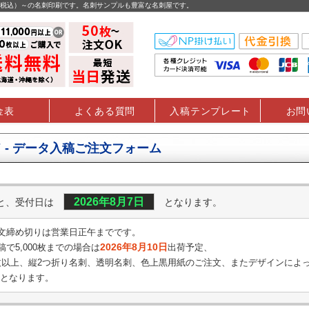
円（税込）～の名刺印刷です。名刺サンプルも豊富な名刺屋です。
金表
よくある質問
入稿テンプレート
お問
 - データ入稿ご注文フォーム
2026年8月7日
くと、受付日は
となります。
文締め切りは営業日正午までです。
2026年8月10日
で5,000枚までの場合は
出荷予定、
0枚以上、縦2つ折り名刺、透明名刺、
色上黒用紙のご注文、またデザインによ
となります。