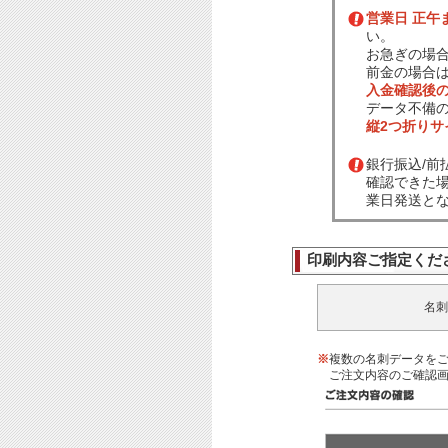
営業日 正午
い。
お急ぎの場
前金の場合
入金確認後
データ不備
縦2つ折り
銀行振込/
確認できた
業日発送と
印刷内容ご指定くだ
名刺
※
複数の名刺データを
ご注文内容のご確認画