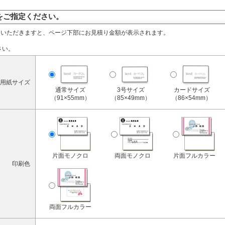
をご指定ください。
定いただきますと、ページ下部にお見積り金額が表示されます。
さい。
用紙サイズ
通常サイズ
3号サイズ
カードサイズ
（91×55mm）
（85×49mm）
（86×54mm）
片面モノクロ
両面モノクロ
片面フルカラー
印刷色
両面フルカラー