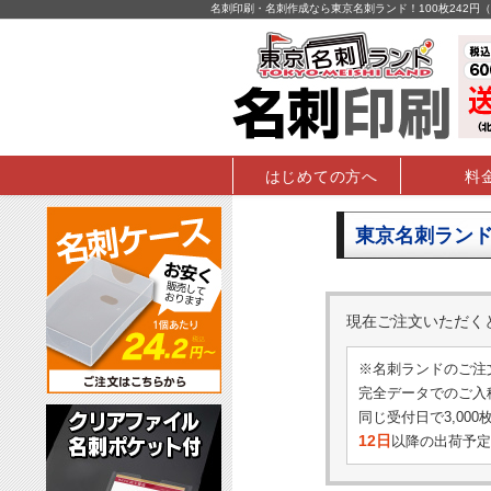
名刺印刷・名刺作成なら東京名刺ランド！100枚242
はじめての方へ
料
東京名刺ランド
現在ご注文いただ
※名刺ランドのご注
完全データでのご入稿
同じ受付日で3,00
12日
以降の出荷予定