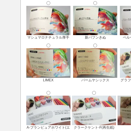
マシュマロナチュラル厚手
新バフンきぬ
ペル
LIMEX
パームヤシックス
グラフ
A-プランピュアホワイト(エ
クラークケント-F(再生紙)