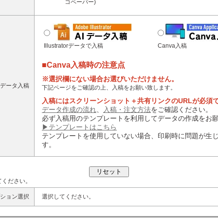
コペーパー)
Illustratorデータで入稿
Canva入稿
■Canva入稿時の注意点
※選択欄にない場合お選びいただけません。
データ入稿
下記ページをご確認の上、入稿をお願い致します。
入稿にはスクリーンショット＋共有リンクのURLが必須
データ作成の流れ
、
入稿・注文方法
をご確認ください。
必ず入稿用のテンプレートを利用してデータの作成をお
▶テンプレートはこちら
テンプレートを使用していない場合、印刷時に問題が生
す。
てください。
ション選択
選択してください。