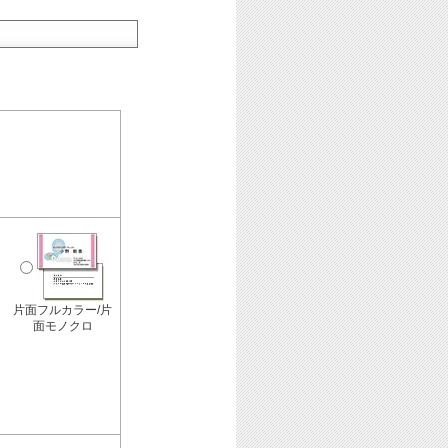
片面フルカラー/片
面モノクロ