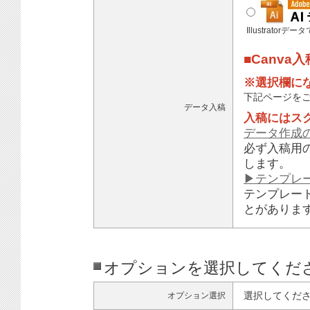
Illustratorデ
■Canva
※選択欄に
下記ページを
データ入稿
入稿にはス
データ作成
必ず入稿用
します。
▶テンプレ
テンプレー
とがありま
オプションを選択してくだ
選択してくだ
オプション選択