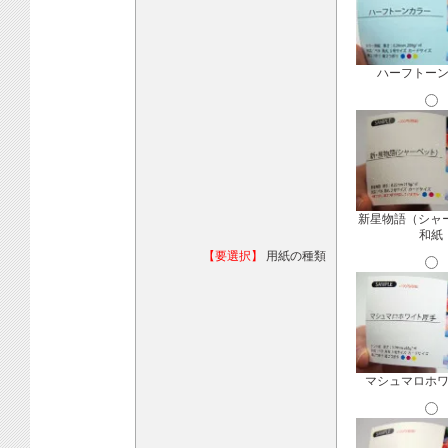
ハーフトー
新星物語（シャ
和紙
【要選択】
用紙の種類
マシュマロホ