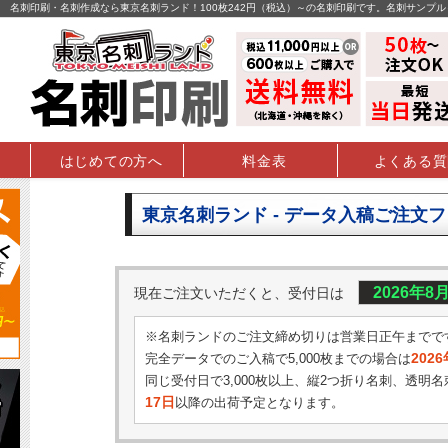
名刺印刷・名刺作成なら東京名刺ランド！100枚242円（税込）～の名刺印刷です。名刺サンプ
はじめての方へ
料金表
よくある質
東京名刺ランド - データ入稿ご注文
2026年8
現在ご注文いただくと、受付日は
※名刺ランドのご注文締め切りは営業日正午までで
202
完全データでのご入稿で5,000枚までの場合は
同じ受付日で3,000枚以上、縦2つ折り名刺、透明名
17日
以降の出荷予定となります。