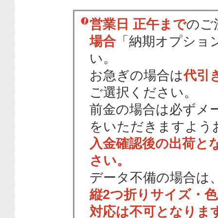
営業日 正午まで
のご
場合
「納期オプショ
い。
お急ぎの場合は
代引
ご選択ください。
前金の場合は必ずメ
をいただきますよう
入金確認後の出荷と
さい。
データ不備の場合は
縦2つ折りサイズ・
対応は不可となりま