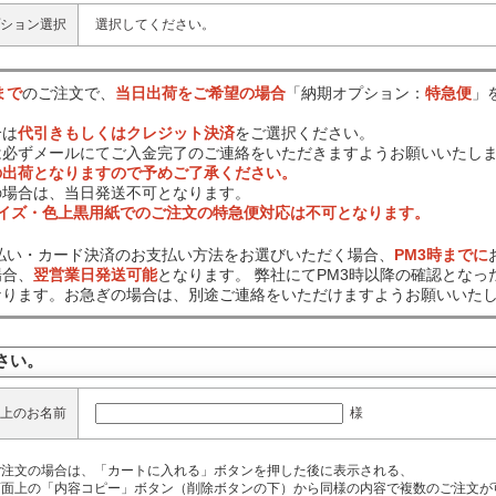
ション選択
選択してください。
まで
のご注文で、
当日出荷をご希望の場合
「納期オプション：
特急便
」
合は
代引きもしくはクレジット決済
をご選択ください。
は必ずメールにてご入金完了のご連絡をいただきますようお願いいたし
の出荷となりますので予めご了承ください。
の場合は、当日発送不可となります。
サイズ・色上黒用紙でのご注文の特急便対応は不可となります。
前払い・カード決済のお支払い方法をお選びいただく場合、
PM3時までに
場合、
翌営業日発送可能
となります。 弊社にてPM3時以降の確認となっ
なります。お急ぎの場合は、別途ご連絡をいただけますようお願いいた
さい。
様
上のお名前
ご注文の場合は、「カートに入れる」ボタンを押した後に表示される、
面上の「内容コピー」ボタン（削除ボタンの下）から同様の内容で複数のご注文が