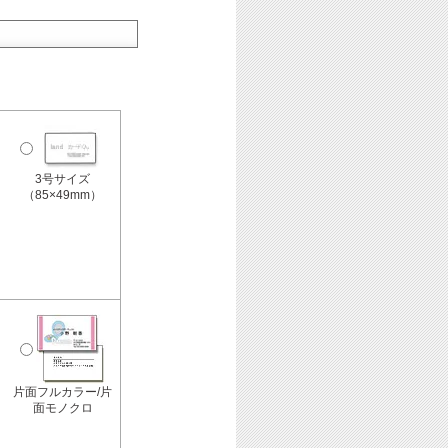
3号サイズ
（85×49mm）
片面フルカラー/片
面モノクロ