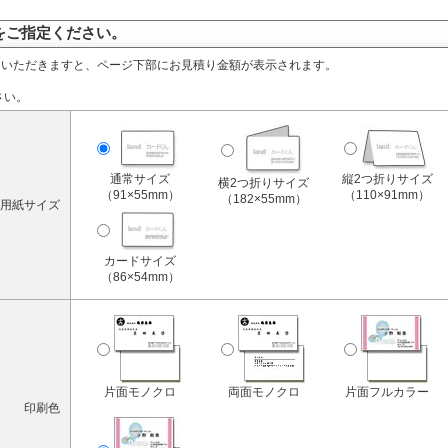
をご指定ください。
定いただきますと、ページ下部にお見積り金額が表示されます。
さい。
通常サイズ
縦2つ折りサイズ
横2つ折りサイズ
（91×55mm）
（110×91mm）
（182×55mm）
用紙サイズ
カードサイズ
（86×54mm）
片面モノクロ
両面モノクロ
片面フルカラー
印刷色