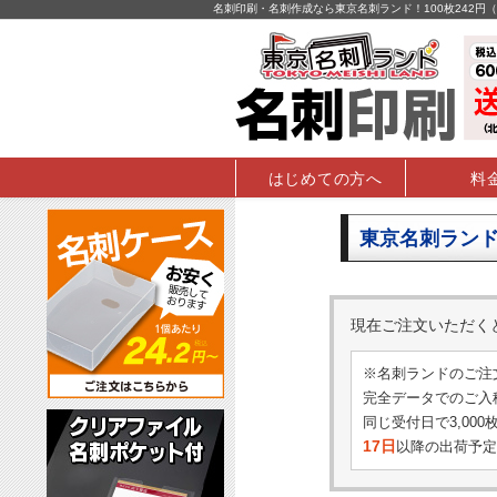
名刺印刷・名刺作成なら東京名刺ランド！100枚242
はじめての方へ
料
東京名刺ランド
現在ご注文いただ
※名刺ランドのご注
完全データでのご入稿
同じ受付日で3,00
17日
以降の出荷予定