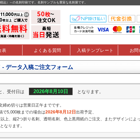
円（税込）～の名刺印刷です。名刺サンプルも豊富な名刺屋です。
金表
よくある質問
入稿テンプレート
お問
 - データ入稿ご注文フォーム
2026年8月10日
くと、受付日は
となります。
文締め切りは営業日正午までです。
2026年8月12日
で5,000枚までの場合は
出荷予定、
0枚以上、縦2つ折り名刺、透明名刺、
色上黒用紙のご注文、またデザインによ
となります。