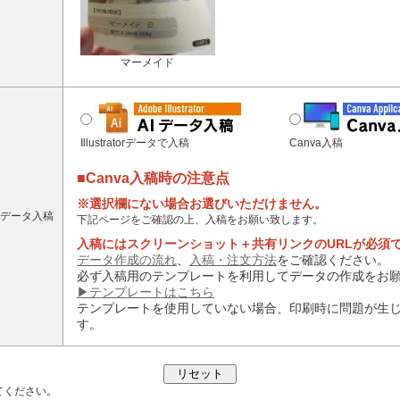
マーメイド
Illustratorデータで入稿
Canva入稿
■Canva入稿時の注意点
※選択欄にない場合お選びいただけません。
データ入稿
下記ページをご確認の上、入稿をお願い致します。
入稿にはスクリーンショット＋共有リンクのURLが必須
データ作成の流れ
、
入稿・注文方法
をご確認ください。
必ず入稿用のテンプレートを利用してデータの作成をお
▶テンプレートはこちら
テンプレートを使用していない場合、印刷時に問題が生
す。
てください。