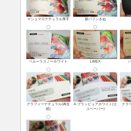
マシュマロナチュラル厚手
新バフンきぬ
ペルーラスノーホワイト
LIMEX
グラフィーナチュラル(再生
A-プランピュアホワイト(エ
クラー
紙)
コペーパー)