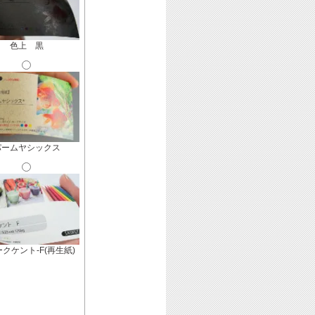
色上 黒
パームヤシックス
クケント-F(再生紙)