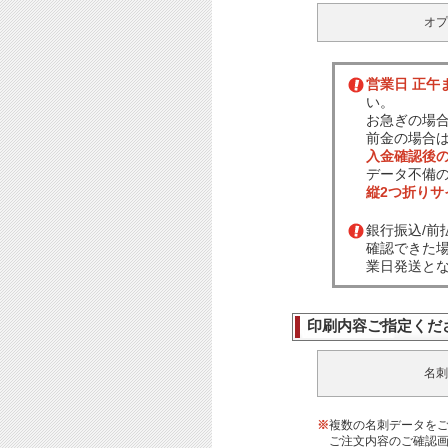
オプ
営業日 正午
い。
お急ぎの場
前金の場合
入金確認後
データ不備
縦2つ折り
銀行振込/
確認できた
業日発送と
印刷内容ご指定くだ
名刺
※
複数の名刺データを
ご注文内容のご確認画