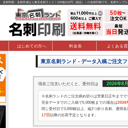
名刺印刷・名刺作成なら東京名刺ランド！100枚242円（税込）～の名刺印刷です。名刺サンプ
はじめての方へ
料金表
よくある質
東京名刺ランド - データ入稿ご注文
2026年8
現在ご注文いただくと、受付日は
※名刺ランドのご注文締め切りは営業日正午までで
202
完全データでのご入稿で5,000枚までの場合は
同じ受付日で3,000枚以上、縦2つ折り名刺、透明名
17日
以降の出荷予定となります。