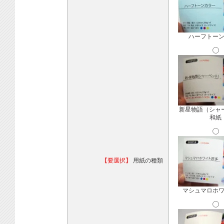
ハーフトー
新星物語（シャ
和紙
【要選択】
用紙の種類
マシュマロホ