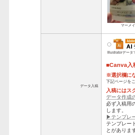
マーメ
Illustratorデ
■Canva
※選択欄に
下記ページを
データ入稿
入稿にはス
データ作成
必ず入稿用
します。
▶テンプレ
テンプレー
とがありま