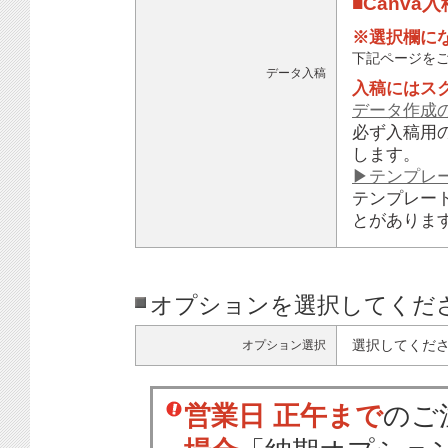
■Canva
※選択欄に
下記ページを
データ入稿
入稿にはス
データ作成
必ず入稿用
します。
▶テンプレ
テンプレー
とがありま
オプションを選択してくだ
選択してくだ
オプション選択
営業日 正午まで
のご