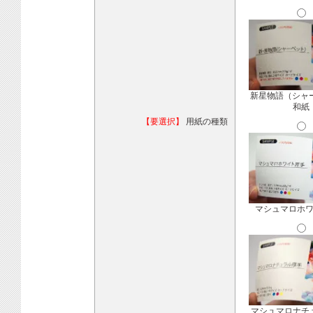
新星物語（シャ
和紙
【要選択】
用紙の種類
マシュマロホ
マシュマロナチ