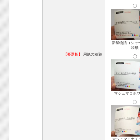
新星物語（シャ
和紙
【要選択】
用紙の種類
マシュマロホ
マシュマロナチ