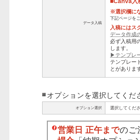
■Canva
※選択欄に
下記ページを
データ入稿
入稿にはス
データ作成
必ず入稿用
します。
▶テンプレ
テンプレー
とがありま
オプションを選択してくだ
選択してくだ
オプション選択
営業日 正午まで
のご