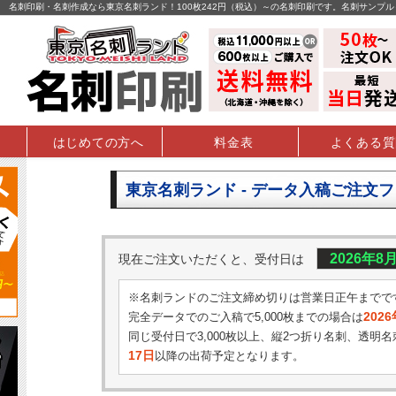
名刺印刷・名刺作成なら東京名刺ランド！100枚242円（税込）～の名刺印刷です。名刺サンプ
はじめての方へ
料金表
よくある質
東京名刺ランド - データ入稿ご注文
2026年8
現在ご注文いただくと、受付日は
※名刺ランドのご注文締め切りは営業日正午までで
202
完全データでのご入稿で5,000枚までの場合は
同じ受付日で3,000枚以上、縦2つ折り名刺、透明名
17日
以降の出荷予定となります。