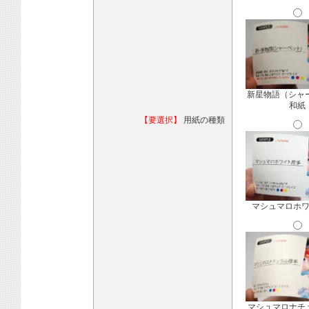
新星物語（シャ
和紙
【要選択】
用紙の種類
マシュマロホ
マシュマロナチ