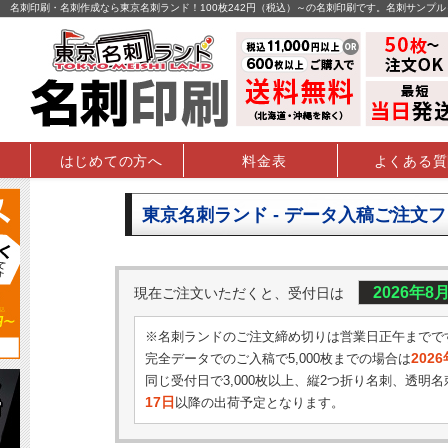
名刺印刷・名刺作成なら東京名刺ランド！100枚242円（税込）～の名刺印刷です。名刺サンプ
はじめての方へ
料金表
よくある質
東京名刺ランド - データ入稿ご注文
2026年8
現在ご注文いただくと、受付日は
※名刺ランドのご注文締め切りは営業日正午までで
202
完全データでのご入稿で5,000枚までの場合は
同じ受付日で3,000枚以上、縦2つ折り名刺、透明名
17日
以降の出荷予定となります。