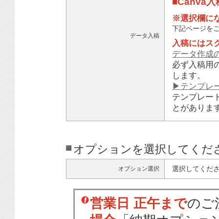
■Canva
※選択欄に
下記ページを
データ入稿
入稿にはス
データ作成
必ず入稿用
します。
▶テンプレ
テンプレー
とがありま
オプションを選択してくだ
選択してくだ
オプション選択
営業日 正午まで
のご