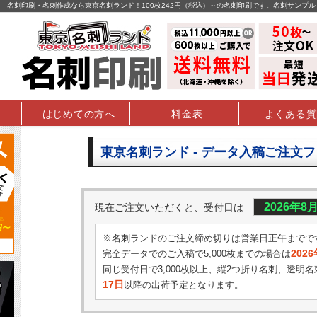
名刺印刷・名刺作成なら東京名刺ランド！100枚242円（税込）～の名刺印刷です。名刺サンプ
はじめての方へ
料金表
よくある質
東京名刺ランド - データ入稿ご注文
2026年8
現在ご注文いただくと、受付日は
※名刺ランドのご注文締め切りは営業日正午までで
202
完全データでのご入稿で5,000枚までの場合は
同じ受付日で3,000枚以上、縦2つ折り名刺、透明名
17日
以降の出荷予定となります。