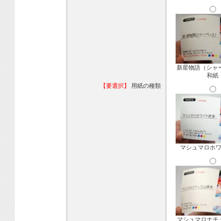
新星物語（シャ
和紙
【要選択】
用紙の種類
マシュマロホ
マシュマロナチ