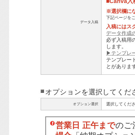
■Canva
※選択欄に
下記ページを
データ入稿
入稿にはス
データ作成
必ず入稿用
します。
▶テンプレ
テンプレー
とがありま
オプションを選択してくだ
選択してくだ
オプション選択
営業日 正午まで
のご