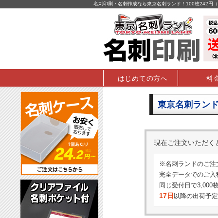
名刺印刷・名刺作成なら東京名刺ランド！100枚242
はじめての方へ
料
東京名刺ランド
現在ご注文いただ
※名刺ランドのご注
完全データでのご入稿
同じ受付日で3,00
17日
以降の出荷予定