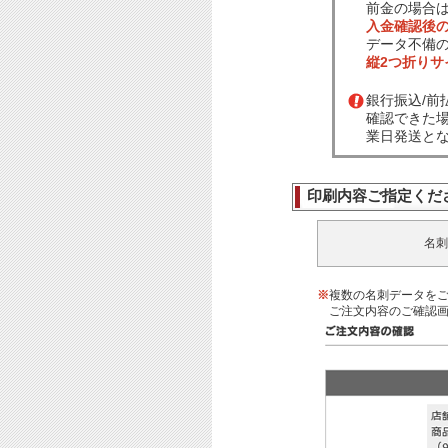
前金の場合
入金確認後
データ不備
縦2つ折り
銀行振込/
確認できた
業日発送と
印刷内容ご指定くだ
名刺
※
複数の名刺データを
ご注文内容のご確認画