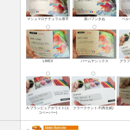
マシュマロナチュラル厚手
新バフンきぬ
ペル
LIMEX
パームヤシックス
グラフ
A-プランピュアホワイト(エ
クラークケント-F(再生紙)
コペーパー)