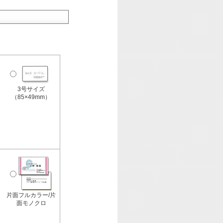
3号サイズ
（85×49mm）
片面フルカラー/片
面モノクロ