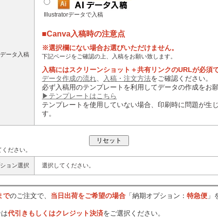
Illustratorデータで入稿
■Canva入稿時の注意点
※選択欄にない場合お選びいただけません。
データ入稿
下記ページをご確認の上、入稿をお願い致します。
入稿にはスクリーンショット＋共有リンクのURLが必須
データ作成の流れ
、
入稿・注文方法
をご確認ください。
必ず入稿用のテンプレートを利用してデータの作成をお
▶テンプレートはこちら
テンプレートを使用していない場合、印刷時に問題が生
す。
てください。
ション選択
選択してください。
まで
のご注文で、
当日出荷をご希望の場合
「納期オプション：
特急便
」
合は
代引きもしくはクレジット決済
をご選択ください。