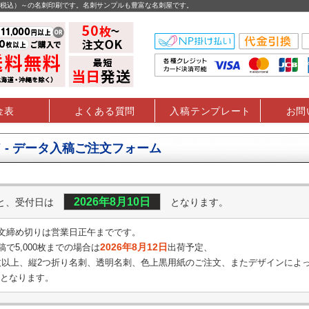
円（税込）～の名刺印刷です。名刺サンプルも豊富な名刺屋です。
金表
よくある質問
入稿テンプレート
お問
 - データ入稿ご注文フォーム
2026年8月10日
くと、受付日は
となります。
文締め切りは営業日正午までです。
2026年8月12日
で5,000枚までの場合は
出荷予定、
0枚以上、縦2つ折り名刺、透明名刺、
色上黒用紙のご注文、またデザインによ
となります。