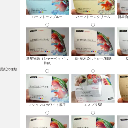
ハーフトーンブルー
ハーフトーンクリーム
新星物
新星物語（シャーベット）/
新･草木染しらかべ/和紙
和紙
用紙の種類
マシュマロホワイト厚手
エスプリSS