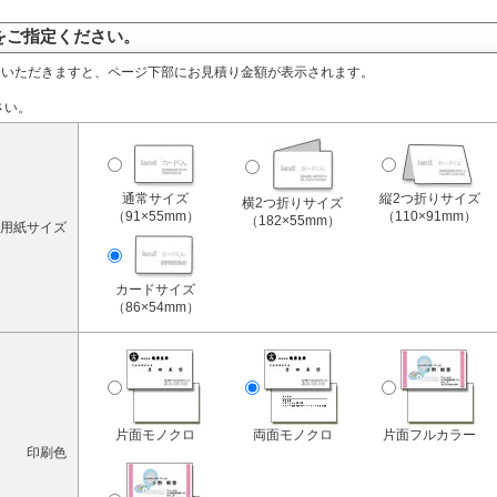
をご指定ください。
定いただきますと、ページ下部にお見積り金額が表示されます。
さい。
通常サイズ
縦2つ折りサイズ
横2つ折りサイズ
（91×55mm）
（110×91mm）
（182×55mm）
用紙サイズ
カードサイズ
（86×54mm）
片面モノクロ
両面モノクロ
片面フルカラー
印刷色