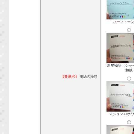
ハーフトー
新星物語（シャ
和紙
【要選択】
用紙の種類
マシュマロホ