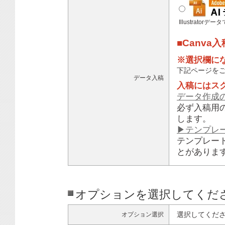
Illustratorデ
■Canva
※選択欄に
下記ページを
データ入稿
入稿にはス
データ作成
必ず入稿用
します。
▶テンプレ
テンプレー
とがありま
オプションを選択してくだ
選択してくだ
オプション選択