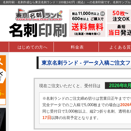
名刺印刷・名刺作成なら東京名刺ランド！100枚242円（税込）～の名刺印刷です。名刺サンプ
はじめての方へ
料金表
よくある質
東京名刺ランド - データ入稿ご注文
2026年8
現在ご注文いただくと、受付日は
※名刺ランドのご注文締め切りは営業日正午までで
202
完全データでのご入稿で5,000枚までの場合は
同じ受付日で3,000枚以上、縦2つ折り名刺、透明名
17日
以降の出荷予定となります。