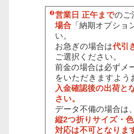
営業日 正午まで
のご
場合
「納期オプショ
い。
お急ぎの場合は
代引
ご選択ください。
前金の場合は必ずメ
をいただきますよう
入金確認後の出荷と
さい。
データ不備の場合は
縦2つ折りサイズ・
対応は不可となりま