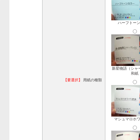
ハーフトー
新星物語（シャ
和紙
【要選択】
用紙の種類
マシュマロホ