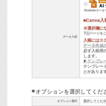
Illustratorデ
■Canva
※選択欄に
下記ページを
データ入稿
入稿にはス
データ作成
必ず入稿用
します。
▶テンプレ
テンプレー
とがありま
オプションを選択してくだ
選択してくだ
オプション選択