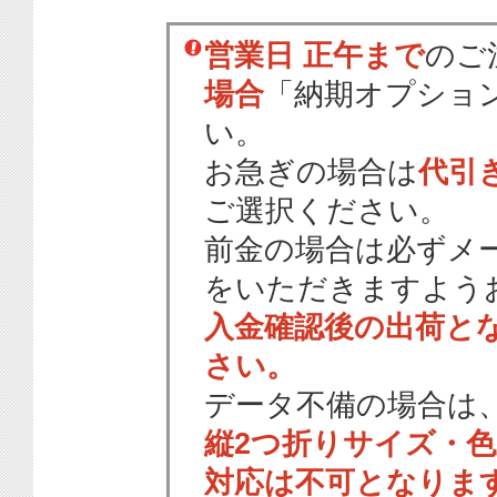
営業日 正午まで
のご
場合
「納期オプショ
い。
お急ぎの場合は
代引
ご選択ください。
前金の場合は必ずメ
をいただきますよう
入金確認後の出荷と
さい。
データ不備の場合は
縦2つ折りサイズ・
対応は不可となりま