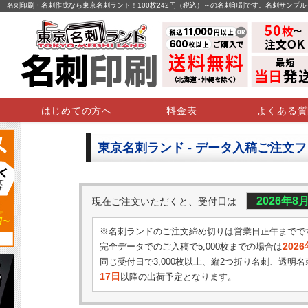
名刺印刷・名刺作成なら東京名刺ランド！100枚242円（税込）～の名刺印刷です。名刺サンプ
はじめての方へ
料金表
よくある質
東京名刺ランド - データ入稿ご注文
2026年8
現在ご注文いただくと、受付日は
※名刺ランドのご注文締め切りは営業日正午までで
202
完全データでのご入稿で5,000枚までの場合は
同じ受付日で3,000枚以上、縦2つ折り名刺、透明名
17日
以降の出荷予定となります。