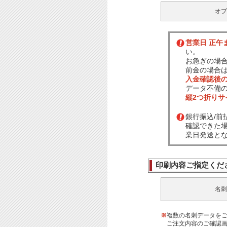
オプ
営業日 正午
い。
お急ぎの場
前金の場合
入金確認後
データ不備
縦2つ折り
銀行振込/
確認できた
業日発送と
印刷内容ご指定くだ
名刺
※
複数の名刺データを
ご注文内容のご確認画