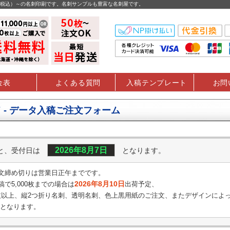
円（税込）～の名刺印刷です。名刺サンプルも豊富な名刺屋です。
金表
よくある質問
入稿テンプレート
お問
 - データ入稿ご注文フォーム
2026年8月7日
くと、受付日は
となります。
文締め切りは営業日正午までです。
2026年8月10日
で5,000枚までの場合は
出荷予定、
0枚以上、縦2つ折り名刺、透明名刺、
色上黒用紙のご注文、またデザインによ
となります。