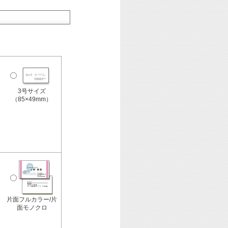
3号サイズ
（85×49mm）
片面フルカラー/片
面モノクロ