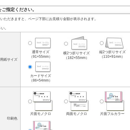
をご指定ください。
定いただきますと、ページ下部にお見積り金額が表示されます。
さい。
通常サイズ
縦2つ折りサイズ
横2つ折りサイズ
（91×55mm）
（110×91mm）
（182×55mm）
用紙サイズ
カードサイズ
（86×54mm）
片面モノクロ
両面モノクロ
片面フルカラー
印刷色