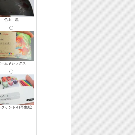
色上 黒
パームヤシックス
クケント-F(再生紙)