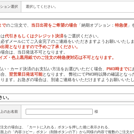
ション選択
選択してください。
まで
のご注文で、
当日出荷をご希望の場合
「納期オプション：
特急便
」
合は
代引きもしくはクレジット決済
をご選択ください。
は必ずメールにてご入金完了のご連絡をいただきますようお願いいたし
の出荷となりますので予めご了承ください。
の場合は、当日発送不可となります。
サイズ・色上黒用紙でのご注文の特急便対応は不可となります。
前払い・カード決済のお支払い方法をお選びいただく場合、
PM3時までに
場合、
翌営業日発送可能
となります。 弊社にてPM3時以降の確認となっ
なります。お急ぎの場合は、別途ご連絡をいただけますようお願いいた
さい。
様
上のお名前
ご注文の場合は、「カートに入れる」ボタンを押した後に表示される、
面上の「内容コピー」ボタン（削除ボタンの下）から同様の内容で複数のご注文が