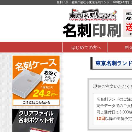
名刺印刷・名刺作成なら東京名刺ランド！100枚242
はじめての方へ
料
東京名刺ランド
現在ご注文いただ
※名刺ランドのご注
完全データでのご入稿
同じ受付日で3,00
12日
以降の出荷予定