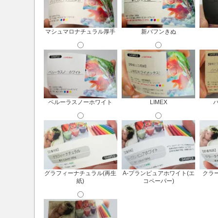
マシュマロナチュラル厚手
新バフンきぬ
ペルーラスノーホワイト
LIMEX
グラフィーナチュラル(再生
A-プランピュアホワイト(エ
クラー
紙)
コペーパー)