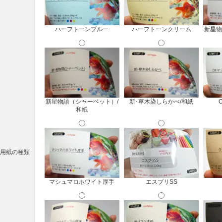
ハーフトーンブルー
ハーフトーンクリーム
新星物
新星物語（シャーベット）/
新･草木染しらかべ/和紙
和紙
用紙の種類
マシュマロホワイト厚手
エスプリSS