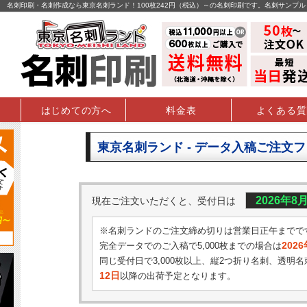
名刺印刷・名刺作成なら東京名刺ランド！100枚242円（税込）～の名刺印刷です。名刺サンプ
はじめての方へ
料金表
よくある質
東京名刺ランド - データ入稿ご注文
2026年8
現在ご注文いただくと、受付日は
※名刺ランドのご注文締め切りは営業日正午までで
202
完全データでのご入稿で5,000枚までの場合は
同じ受付日で3,000枚以上、縦2つ折り名刺、透明名
12日
以降の出荷予定となります。