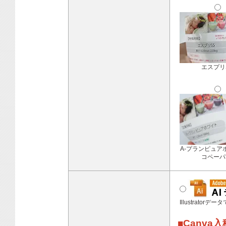
エスプリ
A-プランピュア
コペーパ
Illustratorデ
■Canva