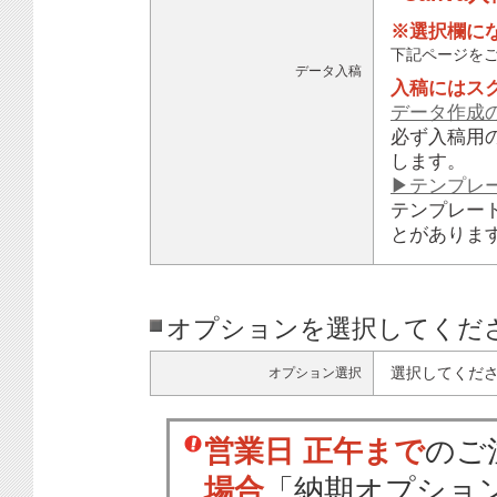
※選択欄に
下記ページを
データ入稿
入稿にはス
データ作成
必ず入稿用
します。
▶テンプレ
テンプレー
とがありま
オプションを選択してくだ
選択してくだ
オプション選択
営業日 正午まで
のご
場合
「納期オプショ