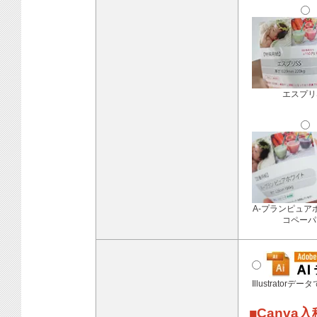
エスプリ
A-プランピュア
コペーパ
Illustratorデ
■Canva