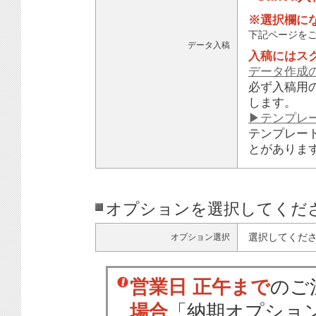
※選択欄に
下記ページを
データ入稿
入稿にはス
データ作成
必ず入稿用
します。
▶テンプレ
テンプレー
とがありま
オプションを選択してくだ
選択してくだ
オプション選択
営業日 正午まで
のご
場合
「納期オプショ