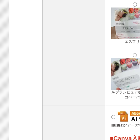
エスプリ
A-プランピュア
コペーパ
Illustratorデ
■Canva