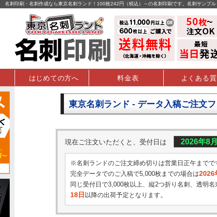
名刺印刷・名刺作成なら東京名刺ランド！100枚242円（税込）～の名刺印刷です。名刺サンプ
はじめての方へ
料金表
よくある質
東京名刺ランド - データ入稿ご注文
2026年8
現在ご注文いただくと、受付日は
※名刺ランドのご注文締め切りは営業日正午までで
202
完全データでのご入稿で5,000枚までの場合は
同じ受付日で3,000枚以上、縦2つ折り名刺、透明名
18日
以降の出荷予定となります。