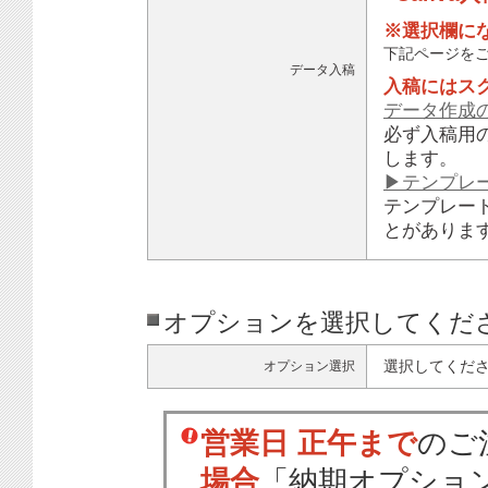
※選択欄に
下記ページを
データ入稿
入稿にはス
データ作成
必ず入稿用
します。
▶テンプレ
テンプレー
とがありま
オプションを選択してくだ
選択してくだ
オプション選択
営業日 正午まで
のご
場合
「納期オプショ