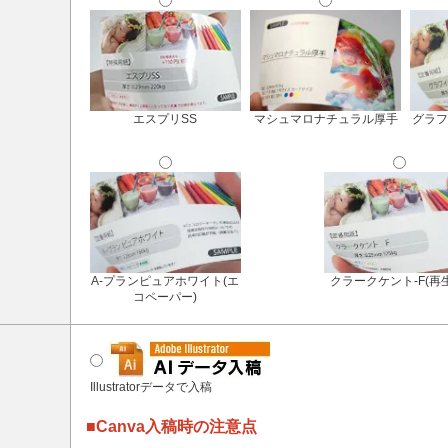
エスプリSS
マシュマロナチュラル厚手
グラフ
A-プランピュアホワイト(エ
クラークケント-F(再
コペーパー)
Illustratorデータで入稿
■Canva入稿時の注意点