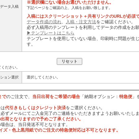
※選択欄にない場合お選びいただけません。
データ入稿
下記ページをご確認の上、入稿をお願い致します。
入稿にはスクリーンショット＋共有リンクのURLが必須
データ作成の流れ
、
入稿・注文方法
をご確認ください。
必ず入稿用のテンプレートを利用してデータの作成をお
▶テンプレートはこちら
テンプレートを使用していない場合、印刷時に問題が生
す。
てください。
ション選択
選択してください。
まで
のご注文で、
当日出荷をご希望の場合
「納期オプション：
特急便
」
合は
代引きもしくはクレジット決済
をご選択ください。
は必ずメールにてご入金完了のご連絡をいただきますようお願いいたし
の出荷となりますので予めご了承ください。
の場合は、当日発送不可となります。
サイズ・色上黒用紙でのご注文の特急便対応は不可となります。