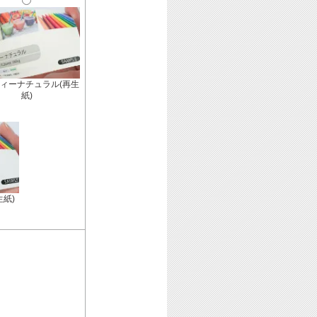
ィーナチュラル(再生
紙)
生紙)