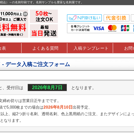
円（税込）～の名刺印刷です。名刺サンプルも豊富な名刺屋です。
金表
よくある質問
入稿テンプレート
お問
 - データ入稿ご注文フォーム
2026年8月7日
くと、受付日は
となります。
文締め切りは営業日正午までです。
2026年8月10日
で5,000枚までの場合は
出荷予定、
0枚以上、縦2つ折り名刺、透明名刺、
色上黒用紙のご注文、またデザインによ
となります。