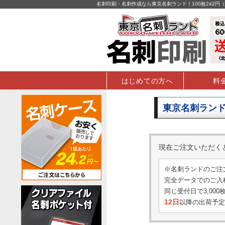
名刺印刷・名刺作成なら東京名刺ランド！100枚242
はじめての方へ
料
東京名刺ランド
現在ご注文いただ
※名刺ランドのご注
完全データでのご入稿
同じ受付日で3,00
12日
以降の出荷予定