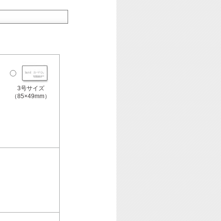
3号サイズ
（85×49mm）