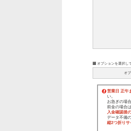
オプションを選択し
オプ
営業日 正午
い。
お急ぎの場
前金の場合
入金確認後
データ不備
縦2つ折り