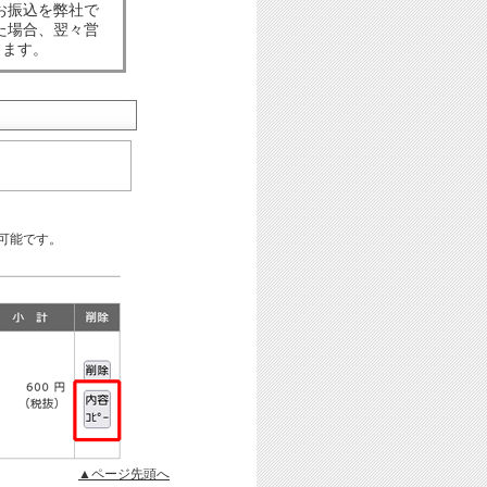
お振込を弊社で
た場合、翌々営
します。
可能です。
▲ページ先頭へ