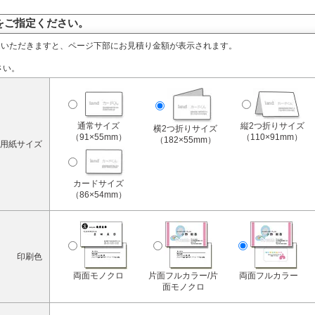
をご指定ください。
定いただきますと、ページ下部にお見積り金額が表示されます。
さい。
通常サイズ
縦2つ折りサイズ
横2つ折りサイズ
（91×55mm）
（110×91mm）
（182×55mm）
用紙サイズ
カードサイズ
（86×54mm）
印刷色
両面モノクロ
片面フルカラー/片
両面フルカラー
面モノクロ