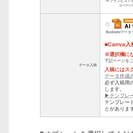
A-プランピュア
コペーパ
Illustratorデ
■Canva
※選択欄に
下記ページを
データ入稿
入稿にはス
データ作成
必ず入稿用
します。
▶テンプレ
テンプレー
とがありま