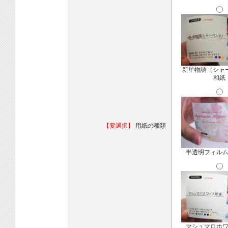
新星物語（シャ
和紙
【要選択】
用紙の種類
半透明フィル
マシュマロホ