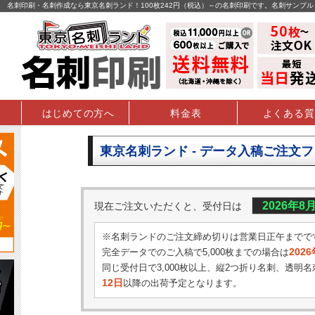
名刺印刷・名刺作成なら東京名刺ランド！100枚242円（税込）～の名刺印刷です。名刺サンプ
はじめての方へ
料金表
よくある質
東京名刺ランド - データ入稿ご注文
2026年8
現在ご注文いただくと、受付日は
※名刺ランドのご注文締め切りは営業日正午までで
202
完全データでのご入稿で5,000枚までの場合は
同じ受付日で3,000枚以上、縦2つ折り名刺、透明名
12日
以降の出荷予定となります。