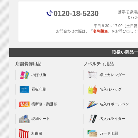
0120-18-5230
携帯/公衆
0776
平日 9:30～17:00（土
お問合わせの際は、「
名刺担当
」をお呼び出しく
取扱い商品一
店舗装飾用品
ノベルティ用品
のぼり旗
卓上カレンダー
看板印刷
名入れバッグ
横断幕・懸垂幕
名入れボールペン
現場シート
名入れライター
カード印刷
紅白幕