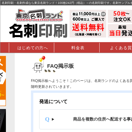
名刺,名刺印刷,名刺作成,特殊名刺,データ入稿 - FAQ掲示板
名刺印刷・名刺作成なら東京名刺ランド！100枚242円（税込）～の名刺印刷です。名刺サンプル
はじめての方へ
料金表
よくある質
FAQ掲示板
FAQ掲示板へようこそ！このページは、名刺ランドのよくある
随時更新されていきます。