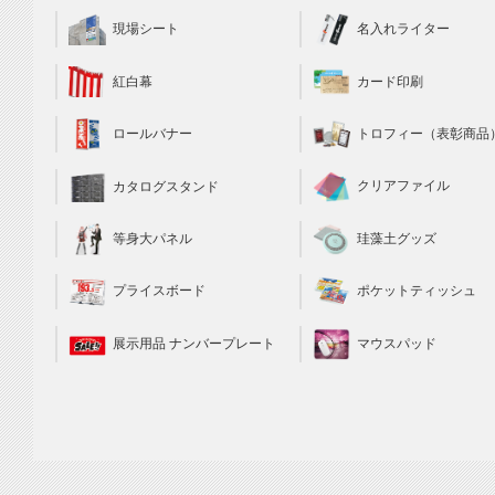
現場シート
名入れライター
カード印刷
紅白幕
トロフィー（表彰商品
ロールバナー
クリアファイル
カタログスタンド
珪藻土グッズ
等身大パネル
ポケットティッシュ
プライスボード
マウスパッド
展示用品 ナンバープレート