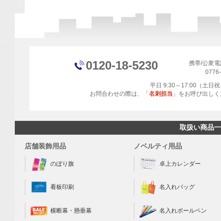
0120-18-5230
携帯/公衆
0776
平日 9:30～17:00（土
お問合わせの際は、「
名刺担当
」をお呼び出しく
取扱い商品一
店舗装飾用品
ノベルティ用品
のぼり旗
卓上カレンダー
看板印刷
名入れバッグ
横断幕・懸垂幕
名入れボールペン