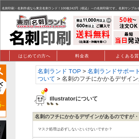
名刺,名刺印刷,名刺作成,特殊名刺,データ入稿 - FAQ掲示板
名刺印刷・名刺作成なら東京名刺ランド！100枚242円（税込）～の名刺印刷です。名刺サンプル
はじめての方へ
料金表
よくある質
名刺ランド TOP
>
名刺ランドサポー
ついて
> 名刺のフチにかかるデザイ
Illustratorについて
名刺のフチにかかるデザインがあるのですが・
マスク処理は必ずしないといけないですか？