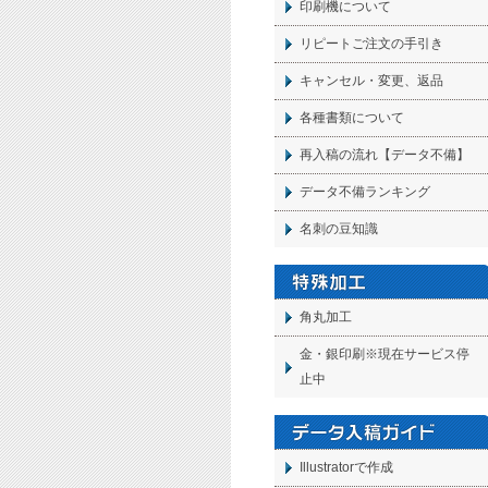
印刷機について
リピートご注文の手引き
キャンセル・変更、返品
各種書類について
再入稿の流れ【データ不備】
データ不備ランキング
名刺の豆知識
角丸加工
金・銀印刷※現在サービス停
止中
Illustratorで作成