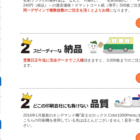
名刺ランドの印刷料金は、なんと「印刷代」、「名刺用紙代」、「P
240円（税込）～の激安価格！※マットコート紙（薄手）500枚ご注文
同一デザインで複数枚数のご注文を頂くとよりお得
になります。
営業日正午迄に完全データでご入稿
頂きますと、3,000枚までのご
ます。
2016年1月最新のオンデマンド機｢富士ゼロックス Color1000Pres
こちらの印刷機を使用している先はほとんどございません！是非一度
さい。