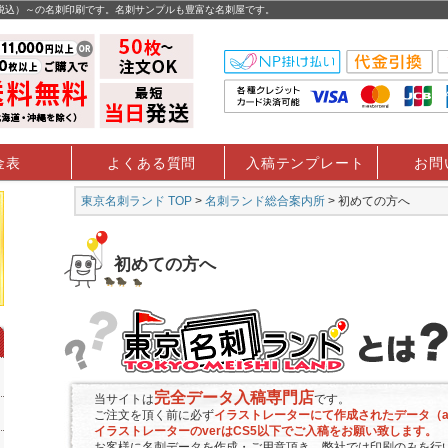
（税込）～の名刺印刷です。名刺サンプルも豊富な名刺屋です。
金表
よくある質問
入稿テンプレート
お問
東京名刺ランド TOP
>
名刺ランド総合案内所
> 初めての方へ
初めての方へ
完全データ入稿専門店
当サイトは
です。
ご注文を頂く前に必ず
イラストレーターにて作成されたデータ（a
イラストレーターのverはCS5以下でご入稿をお願い致します。
お客様に名刺データを作成・ご用意頂き、弊社では印刷のみを行