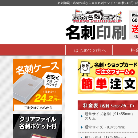
名刺印刷・名刺作成なら東京名刺ランド！100枚242円
はじめての方へ
料
通常サイズ名刺（91×55mm）
スリム
通常サイズ（91×55mm）
横2つ折り（182×55mm）