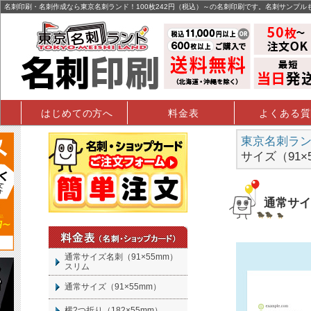
名刺印刷・名刺作成なら東京名刺ランド！100枚242円（税込）～の名刺印刷です。名刺サンプル
はじめての方へ
料金表
よくある質
東京名刺ランド
サイズ（91
通常サイ
通常サイズ名刺（91×55mm）
スリム
通常サイズ（91×55mm）
横2つ折り（182×55mm）