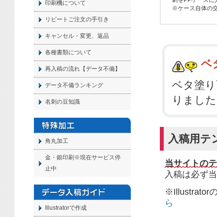
刺をPPケース
印刷機について
※ケース自体の
リピートご注文の手引き
キャンセル・変更、返品
各種書類について
ベ
再入稿の流れ【データ不備】
ベタ塗り
データ不備ランキング
りました
名刺の豆知識
入稿用テ
角丸加工
金・銀印刷※現在サービス停
当サイトのテ
止中
入稿は必ず当
※Illust
ら
Illustratorで作成