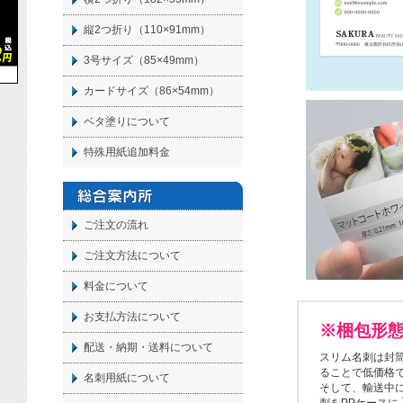
縦2つ折り（110×91mm）
3号サイズ（85×49mm）
カードサイズ（86×54mm）
ベタ塗りについて
特殊用紙追加料金
ご注文の流れ
ご注文方法について
料金について
お支払方法について
※梱包形
配送・納期・送料について
スリム名刺は封
ることで低価格
名刺
用紙について
そして、輸送中