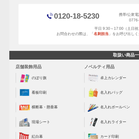
0120-18-5230
携帯/公衆
0776
平日 9:30～17:00（土
お問合わせの際は、「
名刺担当
」をお呼び出しく
取扱い商品一
店舗装飾用品
ノベルティ用品
のぼり旗
卓上カレンダー
看板印刷
名入れバッグ
横断幕・懸垂幕
名入れボールペン
現場シート
名入れライター
カード印刷
紅白幕