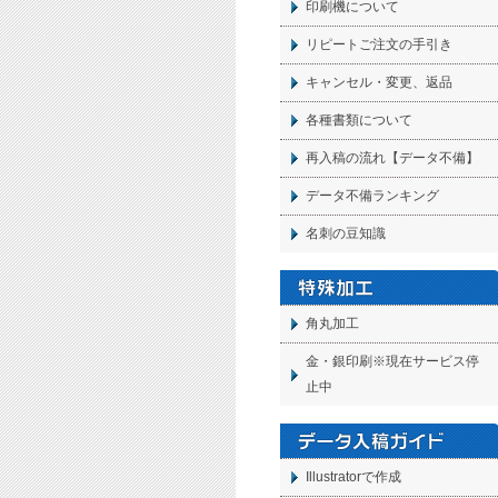
印刷機について
リピートご注文の手引き
キャンセル・変更、返品
各種書類について
再入稿の流れ【データ不備】
データ不備ランキング
名刺の豆知識
角丸加工
金・銀印刷※現在サービス停
止中
Illustratorで作成