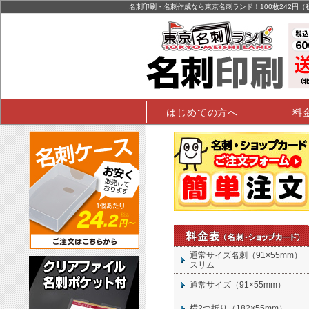
名刺印刷・名刺作成なら東京名刺ランド！100枚242円
はじめての方へ
料
通常サイズ名刺（91×55mm）
スリム
通常サイズ（91×55mm）
横2つ折り（182×55mm）