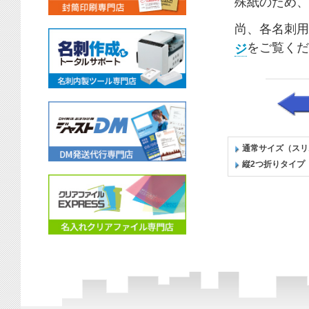
殊紙のため、
尚、各
名刺
用
をご覧くだ
ジ
通常サイズ（スリ
縦2つ折りタイプ