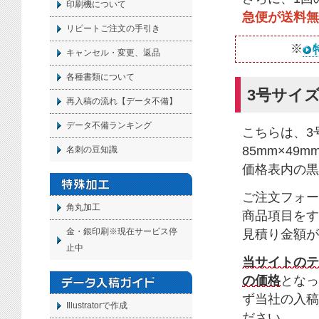
印刷機について
急便が送料無
リピートご注文の手引き
※
キャンセル・変更、返品
各種書類について
3号サイズ
再入稿の流れ【データ不備】
データ不備ランキング
こちらは、3
85mm×49
名刺の豆知識
価格表内の黒
ご注文フォー
角丸加工
商品項目をす
金・銀印刷※現在サービス停
見積り金額が
止中
当サイトのテ
の価格
となっ
ず当社の入稿
Illustratorで作成
ださい。