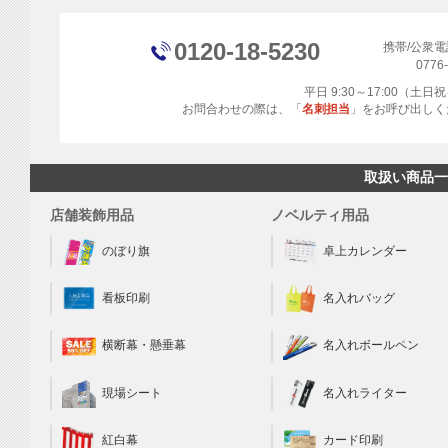
0120-18-5230
携帯/公衆
0776
平日 9:30～17:00（土
お問合わせの際は、「
名刺担当
」をお呼び出しく
取扱い商品一
店舗装飾用品
ノベルティ用品
のぼり旗
卓上カレンダー
看板印刷
名入れバッグ
横断幕・懸垂幕
名入れボールペン
現場シート
名入れライター
カード印刷
紅白幕