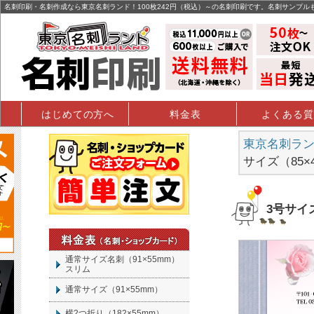
名刺印刷・名刺作成なら東京名刺ランド！100枚242円（税込）～の名刺印刷です。名刺サンプル
はじめての方へ
料金表
よくある質
東京名刺ランド
サイズ（85
3号サイ
通常サイズ名刺（91×55mm）
スリム
通常サイズ（91×55mm）
横2つ折り（182×55mm）