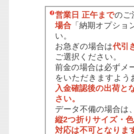
営業日 正午まで
のご
場合
「納期オプショ
い。
お急ぎの場合は
代引
ご選択ください。
前金の場合は必ずメ
をいただきますよう
入金確認後の出荷と
さい。
データ不備の場合は
縦2つ折りサイズ・
対応は不可となりま