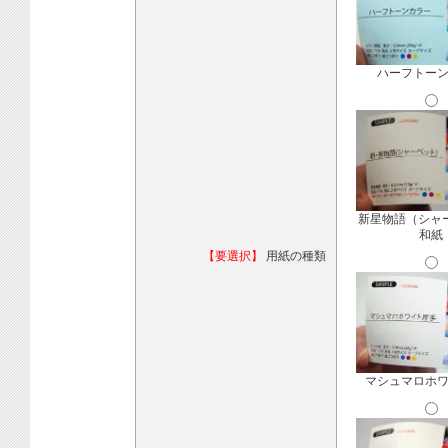
ハーフトー
新星物語（シャ
和紙
【要選択】
用紙の種類
マシュマロホ