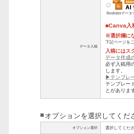
Illustratorデ
■Canva
※選択欄に
下記ページを
データ入稿
入稿にはス
データ作成
必ず入稿用
します。
▶テンプレ
テンプレー
とがありま
オプションを選択してくだ
選択してくだ
オプション選択