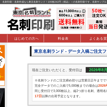
名刺印刷・名刺作成なら東京名刺ランド！100枚242円（税込）～の名刺印刷です。名刺サンプ
はじめての方へ
料金表
よくある質
東京名刺ランド - データ入稿ご注文
2026年8
現在ご注文いただくと、受付日は
※名刺ランドのご注文締め切りは営業日正午までで
202
完全データでのご入稿で5,000枚までの場合は
同じ受付日で3,000枚以上、縦2つ折り名刺、透明名
17日
以降の出荷予定となります。