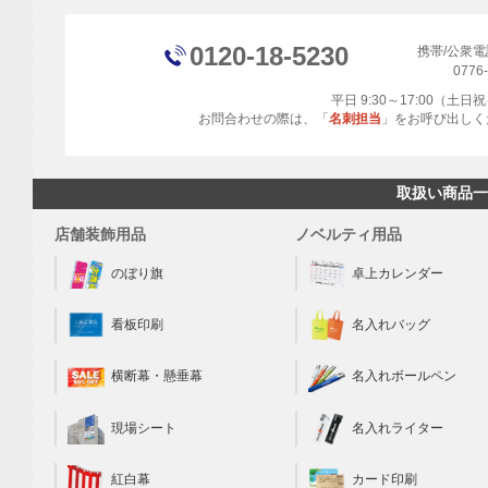
0120-18-5230
携帯/公衆
0776
平日 9:30～17:00（土
お問合わせの際は、「
名刺担当
」をお呼び出しく
取扱い商品一
店舗装飾用品
ノベルティ用品
のぼり旗
卓上カレンダー
看板印刷
名入れバッグ
横断幕・懸垂幕
名入れボールペン
現場シート
名入れライター
カード印刷
紅白幕