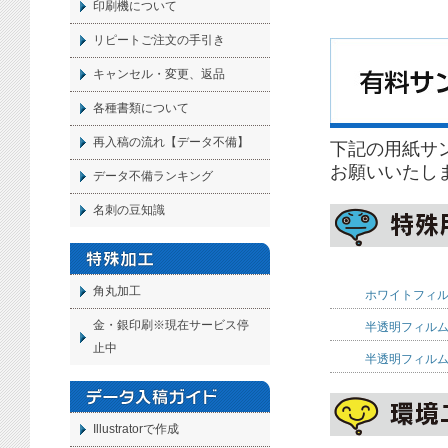
印刷機について
リピートご注文の手引き
キャンセル・変更、返品
各種書類について
再入稿の流れ【データ不備】
下記の用紙サ
お願いいたし
データ不備ランキング
名刺の豆知識
角丸加工
ホワイトフィ
金・銀印刷※現在サービス停
半透明フィル
止中
半透明フィル
Illustratorで作成