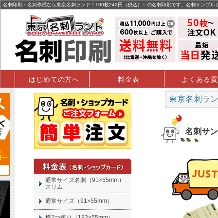
名刺印刷・名刺作成なら東京名刺ランド！100枚242円（税込）～の名刺印刷です。名刺サンプル
はじめての方へ
料金表
よくある質
東京名刺ランド
名刺サン
通常サイズ名刺（91×55mm）
スリム
通常サイズ（91×55mm）
横2つ折り（182×55mm）