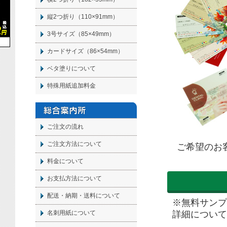
縦2つ折り（110×91mm）
3号サイズ（85×49mm）
カードサイズ（86×54mm）
ベタ塗りについて
特殊用紙追加料金
ご注文の流れ
ご注文方法について
ご希望のお
料金について
お支払方法について
配送・納期・送料について
※無料サンプ
詳細について
名刺
用紙について