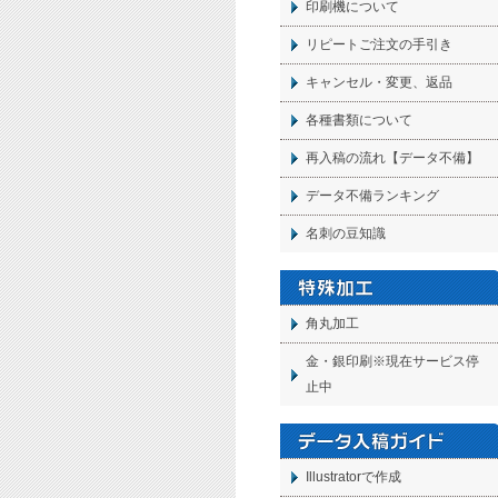
印刷機について
リピートご注文の手引き
キャンセル・変更、返品
各種書類について
再入稿の流れ【データ不備】
データ不備ランキング
名刺の豆知識
角丸加工
金・銀印刷※現在サービス停
止中
Illustratorで作成