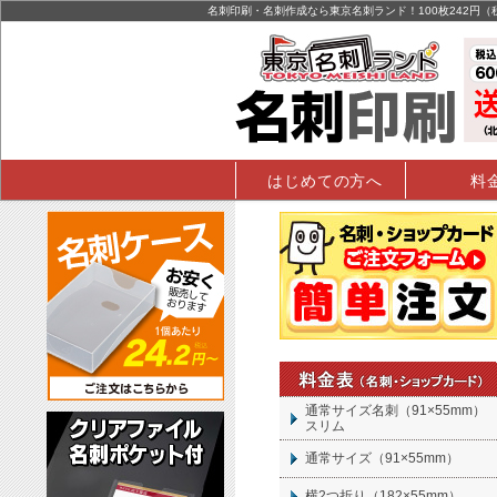
名刺印刷・名刺作成なら東京名刺ランド！100枚242円
はじめての方へ
料
通常サイズ名刺（91×55mm）
スリム
通常サイズ（91×55mm）
横2つ折り（182×55mm）