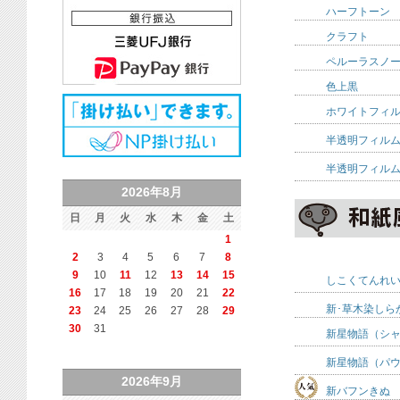
ハーフトーン
クラフト
ペルーラスノ
色上黒
ホワイトフィ
半透明フィル
半透明フィル
2026年8月
日
月
火
水
木
金
土
1
2
3
4
5
6
7
8
9
10
11
12
13
14
15
しこくてんれ
16
17
18
19
20
21
22
新･草木染しら
23
24
25
26
27
28
29
30
31
新星物語（シ
新星物語（パ
2026年9月
新バフンきぬ