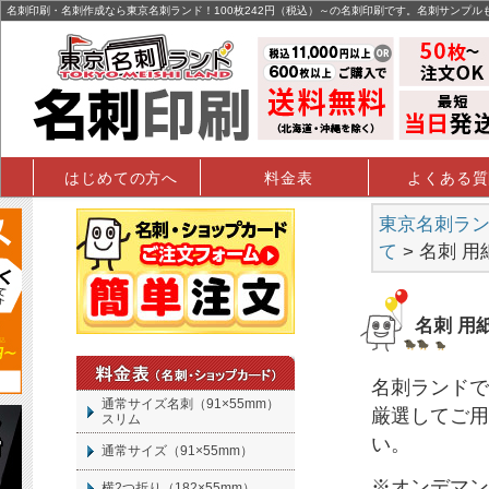
名刺印刷・名刺作成なら東京名刺ランド！100枚242円（税込）～の名刺印刷です。名刺サンプル
はじめての方へ
料金表
よくある質
東京名刺ランド
て
> 名刺 
名刺 用
名刺
ランドで
通常サイズ名刺（91×55mm）
厳選してご用
スリム
い。
通常サイズ（91×55mm）
※オンデマン
横2つ折り（182×55mm）