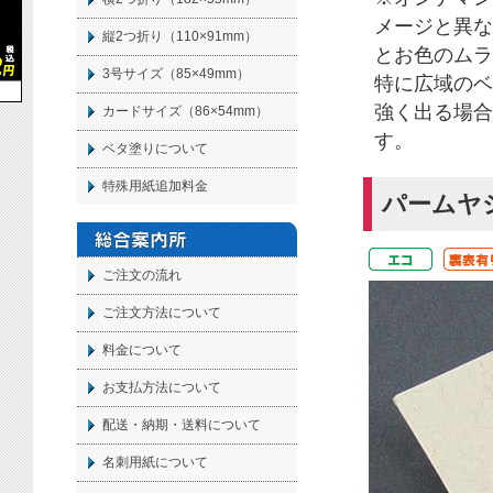
メージと異な
縦2つ折り（110×91mm）
とお色のムラ
3号サイズ（85×49mm）
特に広域のベ
強く出る場合
カードサイズ（86×54mm）
す。
ベタ塗りについて
特殊用紙追加料金
パームヤ
ご注文の流れ
ご注文方法について
料金について
お支払方法について
配送・納期・送料について
名刺
用紙について