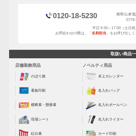
0120-18-5230
携帯/公衆
0776
平日 9:30～17:00（土
お問合わせの際は、「
名刺担当
」をお呼び出しく
取扱い商品一
店舗装飾用品
ノベルティ用品
のぼり旗
卓上カレンダー
看板印刷
名入れバッグ
横断幕・懸垂幕
名入れボールペン
現場シート
名入れライター
カード印刷
紅白幕