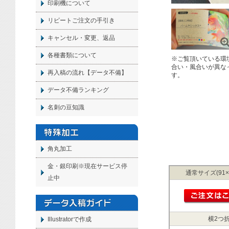
印刷機について
リピートご注文の手引き
キャンセル・変更、返品
各種書類について
※ご覧頂いている環
合い・風合いが異な
再入稿の流れ【データ不備】
す。
データ不備ランキング
名刺の豆知識
角丸加工
金・銀印刷※現在サービス停
通常サイズ(91×
止中
横2つ折
Illustratorで作成