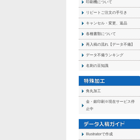
印刷機について
リピートご注文の手引き
キャンセル・変更、返品
各種書類について
再入稿の流れ【データ不備】
データ不備ランキング
名刺の豆知識
角丸加工
金・銀印刷※現在サービス停
止中
Illustratorで作成