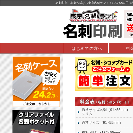
名刺印刷・名刺作成なら東京名刺ランド！100枚242円
はじめての方へ
料
通常サイズ名刺（91×55mm）
スリム
通常サイズ（91×55mm）
横2つ折り（182×55mm）