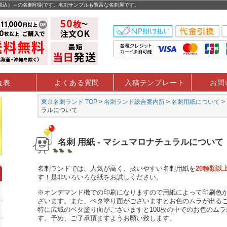
（税込）～の名刺印刷です。名刺サンプルも豊富な名刺屋です。
金表
よくある質問
入稿テンプレート
お問
東京名刺ランド TOP
>
名刺ランド総合案内所
>
名刺用紙について
>
ラルについて
名刺 用紙 - マシュマロナチュラルについて
名刺
ランドでは、人気が高く、扱いやすい
名刺
用紙を
20種類以
す！是非いろいろな紙をお試しください。
※オンデマンド機での印刷になりますので用紙によって印刷色
ざいます。また、ベタ塗り面がございますとお色のムラが出る
特に広域のベタ塗り面がございますと100枚の中でのお色のム
す。予め、ご了承頂ますようお願い致します。