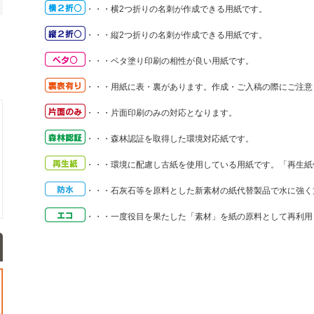
・・・
横2つ折りの名刺が作成できる用紙です。
・・・
縦2つ折りの名刺が作成できる用紙です。
・・・
ベタ塗り印刷の相性が良い用紙です。
・・・
用紙に表・裏があります。作成・ご入稿の際にご注意
・・・
片面印刷のみの対応となります。
・・・
森林認証を取得した環境対応紙です。
・・・
環境に配慮し古紙を使用している用紙です。「再生紙
・・・
石灰石等を原料とした新素材の紙代替製品で水に強く
・・・
一度役目を果たした「素材」を紙の原料として再利用