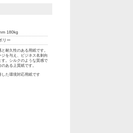
mm 180kg
ボリー
感と耐久性のある用紙です。
ージを与え、ビジネス名刺向
ます。シルクのような質感で
力のある上質紙です。
得した環境対応用紙です