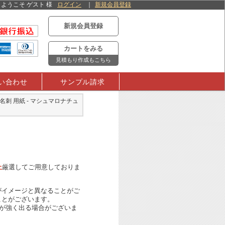
ようこそ ゲスト 様
ログイン
新規会員登録
新規会員登録
カートをみる
見積もり作成もこちら
い合わせ
サンプル請求
 名刺 用紙 - マシュマロナチュ
上
厳選してご用意しておりま
がイメージと異なることがご
ことがございます。
ラが強く出る場合がございま