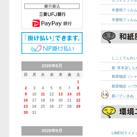
ホワイトフィ
半透明フィル
半透明フィル
しこくてんれ
2026年8月
新･草木染しら
日
月
火
水
木
金
土
新星物語（シ
1
新星物語（パ
2
3
4
5
6
7
8
9
10
11
12
13
14
15
新バフンきぬ
16
17
18
19
20
21
22
23
24
25
26
27
28
29
30
31
2026年9月
LIMEX(ライメ