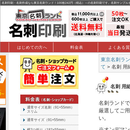
名刺印刷・名刺作成なら東京名刺ランド！100枚242円（税込）～の名刺印刷です。名刺サンプル
はじめての方へ
料金表
よくある質
東京名刺ランド
て
> 名刺 
名刺 用
名刺
ランドで
通常サイズ名刺（91×55mm）
厳選してご用
スリム
い。
通常サイズ（91×55mm）
※オンデマン
横2つ折り（182×55mm）