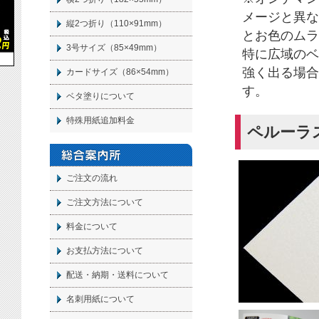
メージと異な
縦2つ折り（110×91mm）
とお色のムラ
3号サイズ（85×49mm）
特に広域のベ
強く出る場合
カードサイズ（86×54mm）
す。
ベタ塗りについて
特殊用紙追加料金
ペルーラ
ご注文の流れ
ご注文方法について
料金について
お支払方法について
配送・納期・送料について
名刺
用紙について