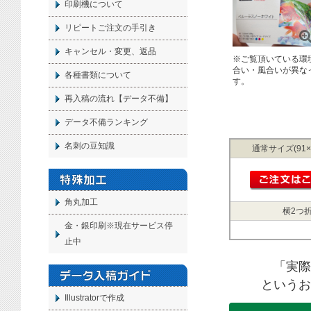
印刷機について
リピートご注文の手引き
キャンセル・変更、返品
※ご覧頂いている環
合い・風合いが異な
各種書類について
す。
再入稿の流れ【データ不備】
データ不備ランキング
名刺の豆知識
通常サイズ(91×
角丸加工
横2つ折
金・銀印刷※現在サービス停
止中
「実際
というお
Illustratorで作成