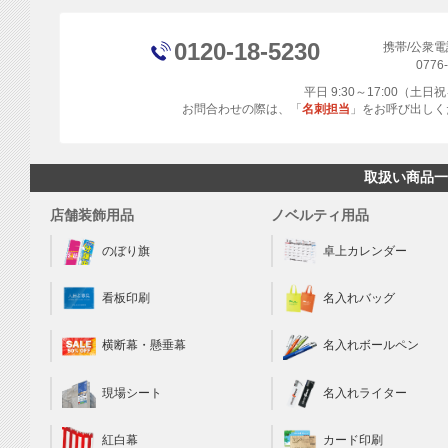
0120-18-5230
携帯/公衆
0776
平日 9:30～17:00（土
お問合わせの際は、「
名刺担当
」をお呼び出しく
取扱い商品一
店舗装飾用品
ノベルティ用品
のぼり旗
卓上カレンダー
看板印刷
名入れバッグ
横断幕・懸垂幕
名入れボールペン
現場シート
名入れライター
カード印刷
紅白幕