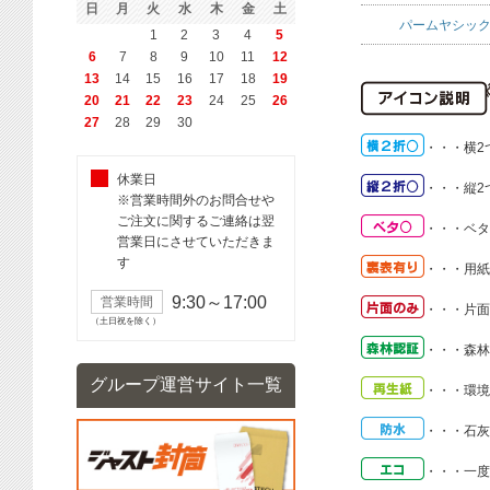
日
月
火
水
木
金
土
パームヤシック
1
2
3
4
5
6
7
8
9
10
11
12
13
14
15
16
17
18
19
20
21
22
23
24
25
26
27
28
29
30
・・・
横2
休業日
・・・
縦2
※営業時間外のお問合せや
ご注文に関するご連絡は翌
・・・
ベタ
営業日にさせていただきま
す
・・・
用紙
9:30～17:00
営業時間
・・・
片面
（土日祝を除く）
・・・
森林
グループ運営サイト一覧
・・・
環境
・・・
石灰
・・・
一度