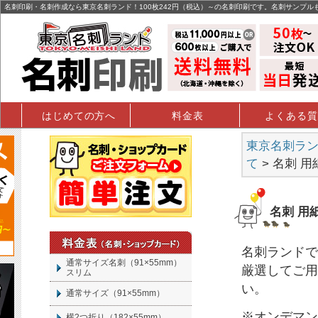
名刺印刷・名刺作成なら東京名刺ランド！100枚242円（税込）～の名刺印刷です。名刺サンプル
はじめての方へ
料金表
よくある質
東京名刺ランド
て
> 名刺 
名刺 用
名刺
ランドで
通常サイズ名刺（91×55mm）
厳選してご用
スリム
い。
通常サイズ（91×55mm）
※オンデマン
横2つ折り（182×55mm）