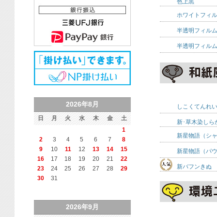
色上黒
ホワイトフィ
半透明フィル
半透明フィル
2026年8月
しこくてんれ
日
月
火
水
木
金
土
新･草木染しら
1
新星物語（シ
2
3
4
5
6
7
8
9
10
11
12
13
14
15
新星物語（パ
16
17
18
19
20
21
22
新バフンきぬ
23
24
25
26
27
28
29
30
31
2026年9月