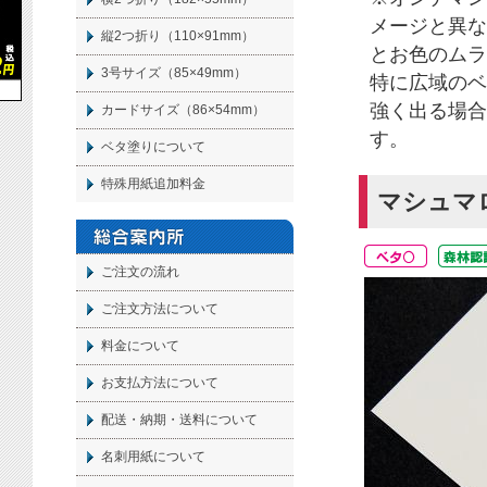
メージと異な
縦2つ折り（110×91mm）
とお色のムラ
3号サイズ（85×49mm）
特に広域のベ
強く出る場合
カードサイズ（86×54mm）
す。
ベタ塗りについて
特殊用紙追加料金
マシュマ
ご注文の流れ
ご注文方法について
料金について
お支払方法について
配送・納期・送料について
名刺
用紙について