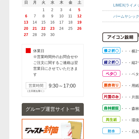
日
月
火
水
木
金
土
LIMEX(ライメ
1
2
3
4
5
6
7
8
9
10
11
12
パームヤシック
13
14
15
16
17
18
19
20
21
22
23
24
25
26
27
28
29
30
休業日
・・・
横2
※営業時間外のお問合せや
ご注文に関するご連絡は翌
・・・
縦2
営業日にさせていただきま
・・・
ベタ
す
9:30～17:00
営業時間
・・・
用紙
（土日祝を除く）
・・・
片面
グループ運営サイト一覧
・・・
森林
・・・
環境
・・・
石灰