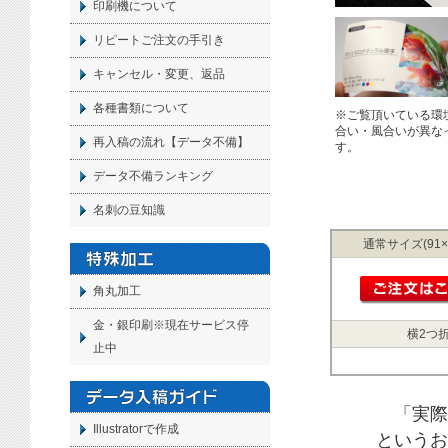
印刷機について
リピートご注文の手引き
キャンセル・変更、返品
各種書類について
※ご覧頂いている環
合い・風合いが異な
再入稿の流れ【データ不備】
す。
データ不備ランキング
名刺の豆知識
通常サイズ(91×
角丸加工
金・銀印刷※現在サービス停
横2つ折
止中
「実際
Illustratorで作成
というお