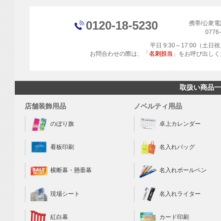
0120-18-5230
携帯/公衆
0776
平日 9:30～17:00（土
お問合わせの際は、「
名刺担当
」をお呼び出しく
取扱い商品一
店舗装飾用品
ノベルティ用品
のぼり旗
卓上カレンダー
看板印刷
名入れバッグ
横断幕・懸垂幕
名入れボールペン
現場シート
名入れライター
カード印刷
紅白幕