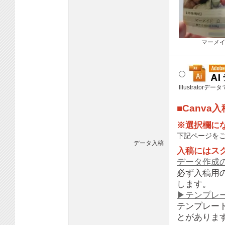
マーメ
Illustratorデ
■Canva
※選択欄に
下記ページを
データ入稿
入稿にはス
データ作成
必ず入稿用
します。
▶テンプレ
テンプレー
とがありま