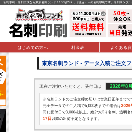
名刺印刷・名刺作成なら東京名刺ランド！100枚242円（税込）～の名刺印刷です。名刺サンプ
はじめての方へ
料金表
よくある質
東京名刺ランド - データ入稿ご注文
2026年8
現在ご注文いただくと、受付日は
※名刺ランドのご注文締め切りは営業日正午までで
202
完全データでのご入稿で5,000枚までの場合は
同じ受付日で3,000枚以上、縦2つ折り名刺、透明名
17日
以降の出荷予定となります。