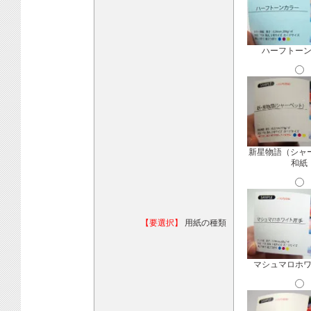
ハーフトー
新星物語（シャ
和紙
【要選択】
用紙の種類
マシュマロホ