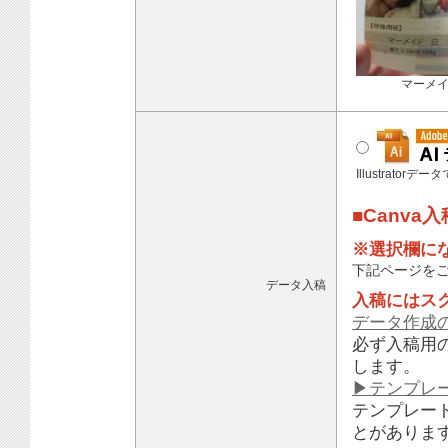
マーメ
Illustratorデ
■Canva
※選択欄に
下記ページを
データ入稿
入稿にはス
データ作成
必ず入稿用
します。
▶テンプレ
テンプレー
とがありま