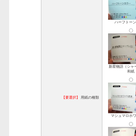
ハーフトー
新星物語（シャ
和紙
【要選択】
用紙の種類
マシュマロホ