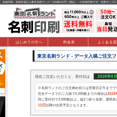
名刺印刷・名刺作成なら東京名刺ランド！100枚242円（税込）～の名刺印刷です。名刺サンプ
はじめての方へ
料金表
よくある質
東京名刺ランド - データ入稿ご注文
2026年8
現在ご注文いただくと、受付日は
※名刺ランドのご注文締め切りは営業日正午までで
202
完全データでのご入稿で5,000枚までの場合は
同じ受付日で3,000枚以上、縦2つ折り名刺、透明名
12日
以降の出荷予定となります。