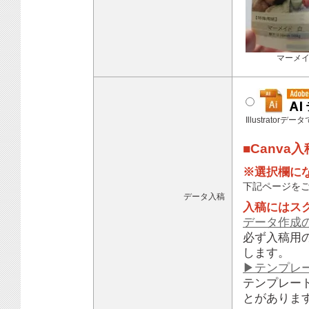
マーメ
Illustratorデ
■Canva
※選択欄に
下記ページを
データ入稿
入稿にはス
データ作成
必ず入稿用
します。
▶テンプレ
テンプレー
とがありま