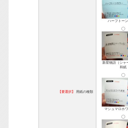
ハーフトー
新星物語（シャ
和紙
【要選択】
用紙の種類
マシュマロホ