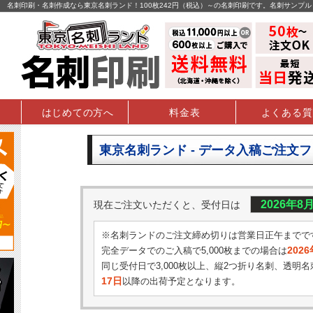
名刺印刷・名刺作成なら東京名刺ランド！100枚242円（税込）～の名刺印刷です。名刺サンプ
はじめての方へ
料金表
よくある質
東京名刺ランド - データ入稿ご注文
2026年8
現在ご注文いただくと、受付日は
※名刺ランドのご注文締め切りは営業日正午までで
202
完全データでのご入稿で5,000枚までの場合は
同じ受付日で3,000枚以上、縦2つ折り名刺、透明名
17日
以降の出荷予定となります。