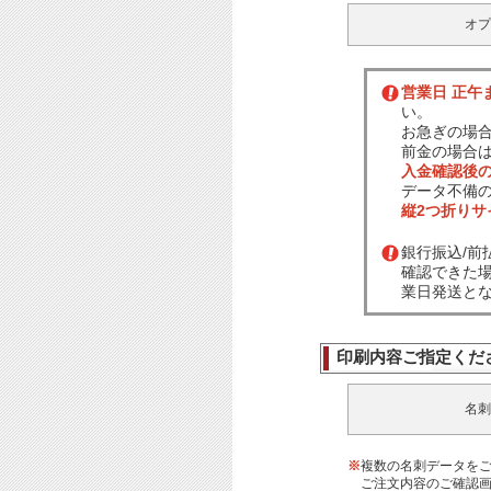
オプ
営業日 正午
い。
お急ぎの場
前金の場合
入金確認後
データ不備
縦2つ折り
銀行振込/
確認できた
業日発送と
印刷内容ご指定くだ
名刺
※
複数の名刺データを
ご注文内容のご確認画