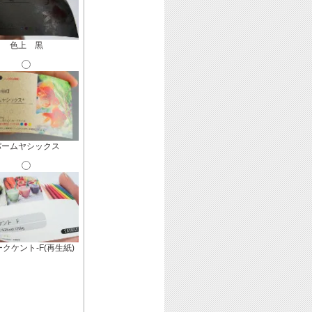
色上 黒
パームヤシックス
クケント-F(再生紙)