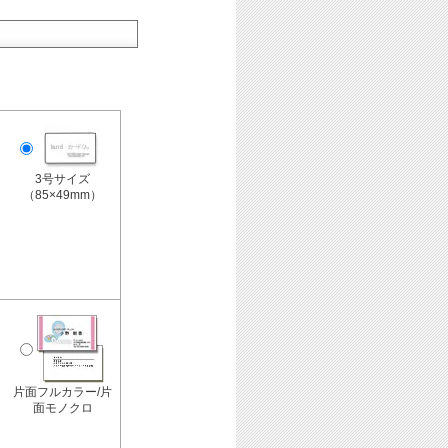
3号サイズ
（85×49mm）
片面フルカラー/片
面モノクロ