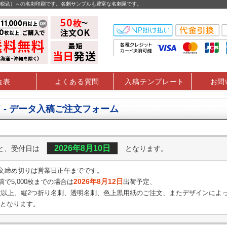
円（税込）～の名刺印刷です。名刺サンプルも豊富な名刺屋です。
金表
よくある質問
入稿テンプレート
お問
 - データ入稿ご注文フォーム
2026年8月10日
くと、受付日は
となります。
文締め切りは営業日正午までです。
2026年8月12日
で5,000枚までの場合は
出荷予定、
0枚以上、縦2つ折り名刺、透明名刺、
色上黒用紙のご注文、またデザインによ
となります。