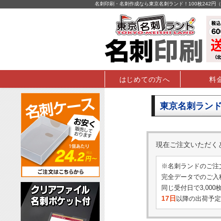
名刺印刷・名刺作成なら東京名刺ランド！100枚242
はじめての方へ
料
東京名刺ランド
現在ご注文いただ
※名刺ランドのご注
完全データでのご入稿
同じ受付日で3,00
17日
以降の出荷予定