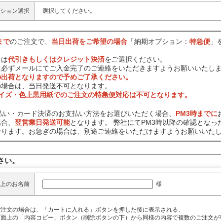
ション選択
選択してください。
まで
のご注文で、
当日出荷をご希望の場合
「納期オプション：
特急便
」
合は
代引きもしくはクレジット決済
をご選択ください。
は必ずメールにてご入金完了のご連絡をいただきますようお願いいたし
の出荷となりますので予めご了承ください。
の場合は、当日発送不可となります。
サイズ・色上黒用紙でのご注文の特急便対応は不可となります。
前払い・カード決済のお支払い方法をお選びいただく場合、
PM3時までに
場合、
翌営業日発送可能
となります。 弊社にてPM3時以降の確認となっ
なります。お急ぎの場合は、別途ご連絡をいただけますようお願いいた
さい。
様
上のお名前
ご注文の場合は、「カートに入れる」ボタンを押した後に表示される、
面上の「内容コピー」ボタン（削除ボタンの下）から同様の内容で複数のご注文が