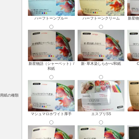
ハーフトーンブルー
ハーフトーンクリーム
新星物
新星物語（シャーベット）/
新･草木染しらかべ/和紙
和紙
用紙の種類
マシュマロホワイト厚手
エスプリSS