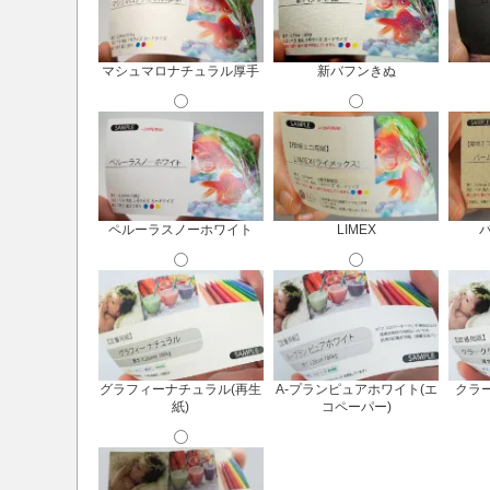
マシュマロナチュラル厚手
新バフンきぬ
ペルーラスノーホワイト
LIMEX
グラフィーナチュラル(再生
A-プランピュアホワイト(エ
クラー
紙)
コペーパー)