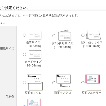
をご指定ください。
定いただきますと、ページ下部にお見積り金額が表示されます。
さい。
通常サイズ
縦2つ折りサイズ
横2つ折りサイズ
（91×55mm）
（110×91mm）
（182×55mm）
用紙サイズ
カードサイズ
（86×54mm）
片面モノクロ
両面モノクロ
片面フルカラー
印刷色