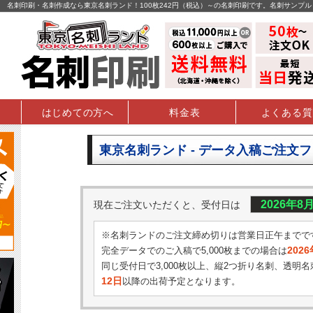
名刺印刷・名刺作成なら東京名刺ランド！100枚242円（税込）～の名刺印刷です。名刺サンプ
はじめての方へ
料金表
よくある質
東京名刺ランド - データ入稿ご注文
2026年8
現在ご注文いただくと、受付日は
※名刺ランドのご注文締め切りは営業日正午までで
202
完全データでのご入稿で5,000枚までの場合は
同じ受付日で3,000枚以上、縦2つ折り名刺、透明名
12日
以降の出荷予定となります。