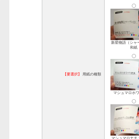
新星物語（シャ
和紙
【要選択】
用紙の種類
マシュマロホ
マシュマロナチ