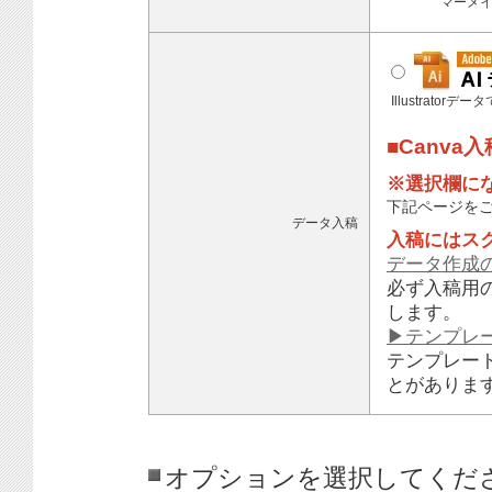
マーメ
Illustratorデ
■Canva
※選択欄に
下記ページを
データ入稿
入稿にはス
データ作成
必ず入稿用
します。
▶テンプレ
テンプレー
とがありま
オプションを選択してくだ