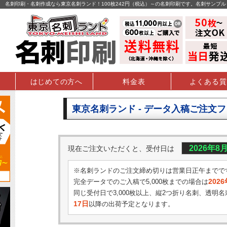
名刺印刷・名刺作成なら東京名刺ランド！100枚242円（税込）～の名刺印刷です。名刺サンプ
はじめての方へ
料金表
よくある質
東京名刺ランド - データ入稿ご注文
2026年8
現在ご注文いただくと、受付日は
※名刺ランドのご注文締め切りは営業日正午までで
202
完全データでのご入稿で5,000枚までの場合は
同じ受付日で3,000枚以上、縦2つ折り名刺、透明名
17日
以降の出荷予定となります。