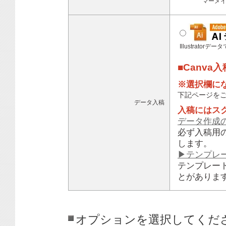
マーメ
Illustratorデ
■Canva
※選択欄に
下記ページを
データ入稿
入稿にはス
データ作成
必ず入稿用
します。
▶テンプレ
テンプレー
とがありま
オプションを選択してくだ