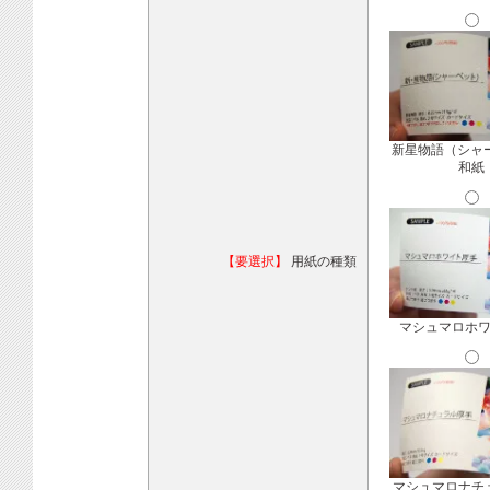
新星物語（シャ
和紙
【要選択】
用紙の種類
マシュマロホ
マシュマロナチ