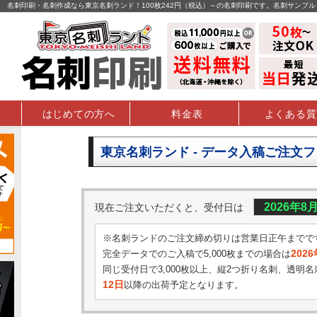
名刺印刷・名刺作成なら東京名刺ランド！100枚242円（税込）～の名刺印刷です。名刺サンプ
はじめての方へ
料金表
よくある質
東京名刺ランド - データ入稿ご注文
2026年8
現在ご注文いただくと、受付日は
※名刺ランドのご注文締め切りは営業日正午までで
202
完全データでのご入稿で5,000枚までの場合は
同じ受付日で3,000枚以上、縦2つ折り名刺、透明名
12日
以降の出荷予定となります。