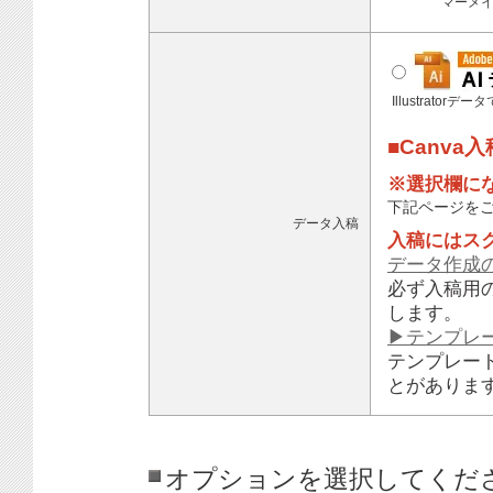
マーメ
Illustratorデ
■Canva
※選択欄に
下記ページを
データ入稿
入稿にはス
データ作成
必ず入稿用
します。
▶テンプレ
テンプレー
とがありま
オプションを選択してくだ