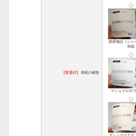
新星物語（シャ
和紙
【要選択】
用紙の種類
マシュマロホ
マシュマロナチ