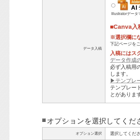
Illustratorデ
■Canva
※選択欄に
下記ページを
データ入稿
入稿にはス
データ作成
必ず入稿用
します。
▶テンプレ
テンプレー
とがありま
オプションを選択してくだ
選択してくだ
オプション選択