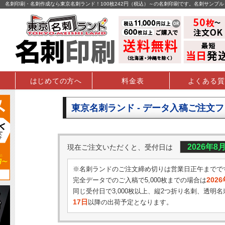
名刺印刷・名刺作成なら東京名刺ランド！100枚242円（税込）～の名刺印刷です。名刺サンプ
はじめての方へ
料金表
よくある質
東京名刺ランド - データ入稿ご注文
2026年8
現在ご注文いただくと、受付日は
※名刺ランドのご注文締め切りは営業日正午までで
202
完全データでのご入稿で5,000枚までの場合は
同じ受付日で3,000枚以上、縦2つ折り名刺、透明名
17日
以降の出荷予定となります。