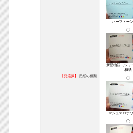
ハーフトー
新星物語（シャ
和紙
【要選択】
用紙の種類
マシュマロホ