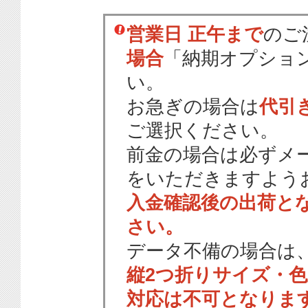
営業日 正午まで
のご
場合
「納期オプショ
い。
お急ぎの場合は
代引
ご選択ください。
前金の場合は必ずメ
をいただきますよう
入金確認後の出荷と
さい。
データ不備の場合は
縦2つ折りサイズ・
対応は不可となりま