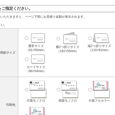
をご指定ください。
定いただきますと、ページ下部にお見積り金額が表示されます。
さい。
通常サイズ
縦2つ折りサイズ
横2つ折りサイズ
（91×55mm）
（110×91mm）
（182×55mm）
用紙サイズ
カードサイズ
（86×54mm）
片面モノクロ
両面モノクロ
片面フルカラー
印刷色