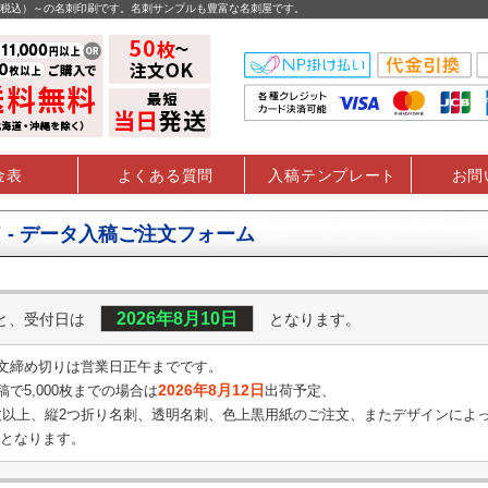
円（税込）～の名刺印刷です。名刺サンプルも豊富な名刺屋です。
金表
よくある質問
入稿テンプレート
お問
 - データ入稿ご注文フォーム
2026年8月10日
くと、受付日は
となります。
文締め切りは営業日正午までです。
2026年8月12日
で5,000枚までの場合は
出荷予定、
0枚以上、縦2つ折り名刺、透明名刺、
色上黒用紙のご注文、またデザインによ
となります。