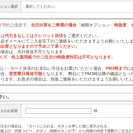
ション選択
選択してください。
まで
のご注文で、
当日出荷をご希望の場合
「納期オプション：
特急便
」
合は
代引きもしくはクレジット決済
をご選択ください。
は必ずメールにてご入金完了のご連絡をいただきますようお願いいたし
の出荷となりますので予めご了承ください。
の場合は、当日発送不可となります。
サイズ・色上黒用紙でのご注文の特急便対応は不可となります。
前払い・カード決済のお支払い方法をお選びいただく場合、
PM3時までに
場合、
翌営業日発送可能
となります。 弊社にてPM3時以降の確認となっ
なります。お急ぎの場合は、別途ご連絡をいただけますようお願いいた
さい。
様
上のお名前
ご注文の場合は、「カートに入れる」ボタンを押した後に表示される、
面上の「内容コピー」ボタン（削除ボタンの下）から同様の内容で複数のご注文が