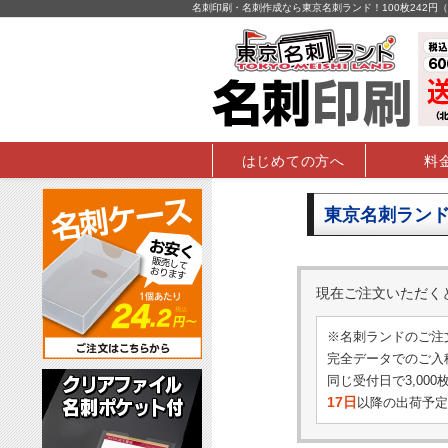
名刺印刷・名刺作成なら東京名刺ランド！100枚242
はじめての方へ
料
東京名刺ランド
現在ご注文いただ
※名刺ランドのご注
完全データでのご入稿
同じ受付日で3,00
17日
以降の出荷予定