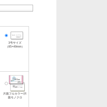
3号サイズ
（85×49mm）
片面フルカラー/片
面モノクロ