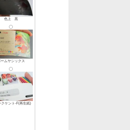
色上 黒
パームヤシックス
クケント-F(再生紙)