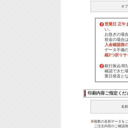
オプ
営業日 正午
い。
お急ぎの場
前金の場合
入金確認後
データ不備
縦2つ折り
銀行振込/
確認できた
業日発送と
印刷内容ご指定くだ
名刺
※
複数の名刺データを
ご注文内容のご確認画