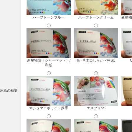
ハーフトーンブルー
ハーフトーンクリーム
新星物
新星物語（シャーベット）/
新･草木染しらかべ/和紙
和紙
用紙の種類
マシュマロホワイト厚手
エスプリSS