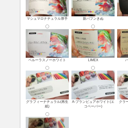
マシュマロナチュラル厚手
新バフンきぬ
ペルーラスノーホワイト
LIMEX
グラフィーナチュラル(再生
A-プランピュアホワイト(エ
クラー
紙)
コペーパー)