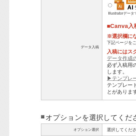
Illustratorデ
■Canva
※選択欄に
下記ページを
データ入稿
入稿にはス
データ作成
必ず入稿用
します。
▶テンプレ
テンプレー
とがありま
オプションを選択してくだ
選択してくだ
オプション選択