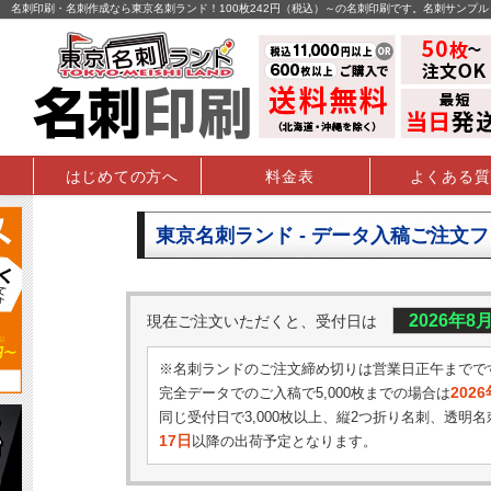
名刺印刷・名刺作成なら東京名刺ランド！100枚242円（税込）～の名刺印刷です。名刺サンプ
はじめての方へ
料金表
よくある質
東京名刺ランド - データ入稿ご注文
2026年8
現在ご注文いただくと、受付日は
※名刺ランドのご注文締め切りは営業日正午までで
202
完全データでのご入稿で5,000枚までの場合は
同じ受付日で3,000枚以上、縦2つ折り名刺、透明名
17日
以降の出荷予定となります。