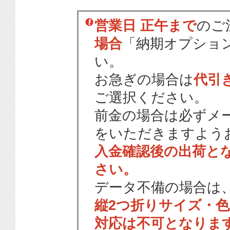
営業日 正午まで
のご
場合
「納期オプショ
い。
お急ぎの場合は
代引
ご選択ください。
前金の場合は必ずメ
をいただきますよう
入金確認後の出荷と
さい。
データ不備の場合は
縦2つ折りサイズ・
対応は不可となりま