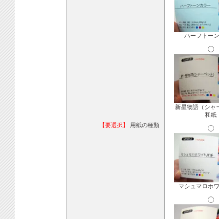
ハーフトー
新星物語（シャ
和紙
【要選択】
用紙の種類
マシュマロホ