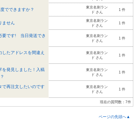
東京名刺ラン
1度でできますか？
1 件
ド さん
東京名刺ラン
りません
1 件
ド さん
必要です! 当日発送でき
東京名刺ラン
1 件
ド さん
力したアドレスを間違え
東京名刺ラン
1 件
ド さん
字を発見しました！入稿
東京名刺ラン
1 件
ド さん
？
タで再注文したいのです
東京名刺ラン
1 件
ド さん
現在の質問数：7件
ページの先頭へ▲