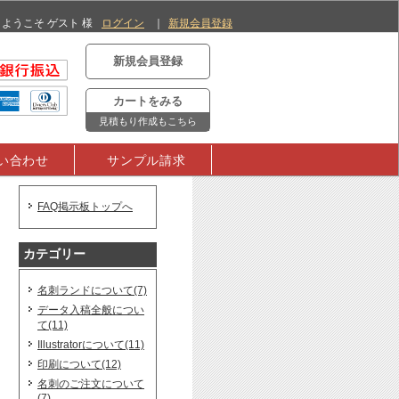
ようこそ ゲスト 様
ログイン
新規会員登録
新規会員登録
カートをみる
見積もり作成もこちら
い合わせ
サンプル請求
FAQ掲示板トップへ
カテゴリー
名刺ランドについて(7)
データ入稿全般につい
て(11)
Illustratorについて(11)
印刷について(12)
名刺のご注文について
(7)