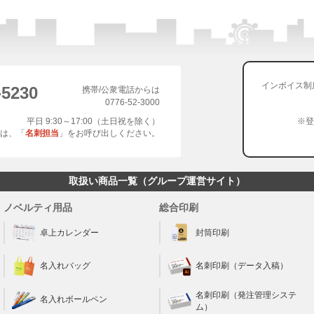
インボイス制
-5230
携帯/公衆電話からは
0776-52-3000
平日 9:30～17:00（土日祝を除く）
※登
は、「
名刺担当
」をお呼び出しください。
取扱い商品一覧（グループ運営サイト）
ノベルティ用品
総合印刷
卓上カレンダー
封筒印刷
名入れバッグ
名刺印刷（データ入稿）
名刺印刷（発注管理システ
名入れボールペン
ム）