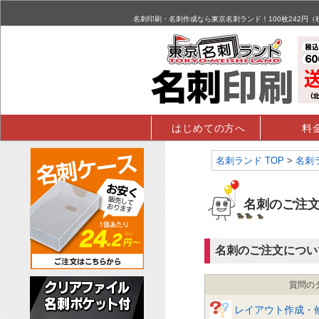
名刺,名刺印刷,名刺作成,特殊名刺,データ入稿 - FAQ掲示板
名刺印刷・名刺作成なら東京名刺ランド！100枚242円
はじめての方へ
料
名刺ランド TOP
>
名刺
名刺のご注
名刺のご注文につい
質問の
レイアウト作成・