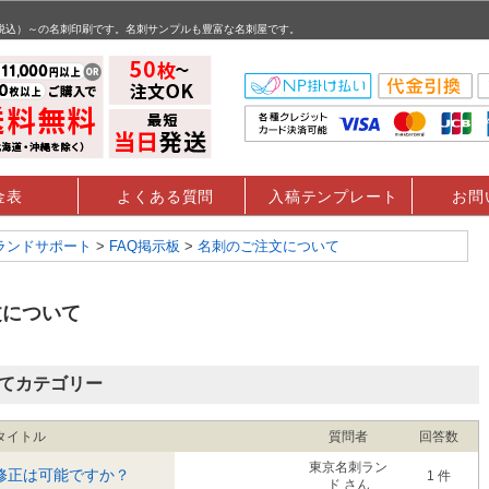
（税込）～の名刺印刷です。名刺サンプルも豊富な名刺屋です。
金表
よくある質問
入稿テンプレート
お問
ランドサポート
>
FAQ掲示板
>
名刺のご注文について
文について
てカテゴリー
タイトル
質問者
回答数
東京名刺ラン
修正は可能ですか？
1 件
ド さん