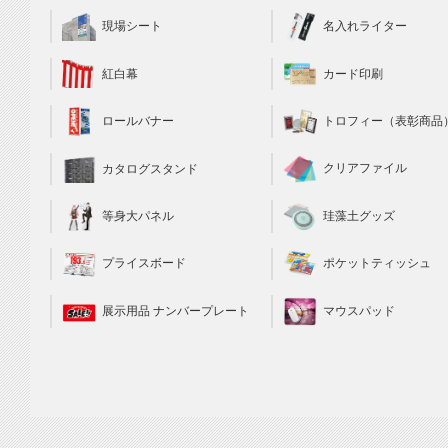
現場シート
名入れライター
カード印刷
紅白幕
トロフィー（表彰商品
ロールバナー
クリアファイル
カタログスタンド
珪藻土グッズ
等身大パネル
ポケットティッシュ
プライスボード
マウスパッド
展示用品 ナンバープレート