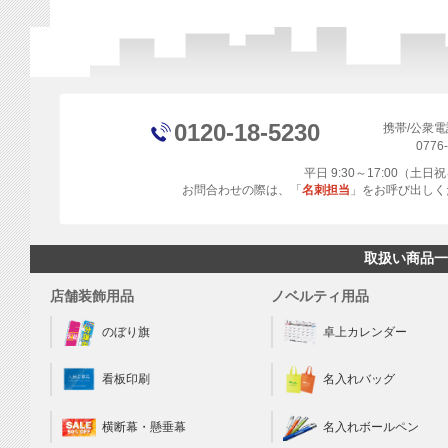
0120-18-5230
携帯/公衆
0776
平日 9:30～17:00（土
お問合わせの際は、「
名刺担当
」をお呼び出しく
取扱い商品一
店舗装飾用品
ノベルティ用品
のぼり旗
卓上カレンダー
看板印刷
名入れバッグ
横断幕・懸垂幕
名入れボールペン