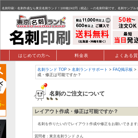
名刺,名刺印刷,名刺作成,特殊名刺,データ入稿 - FAQ掲示板
名刺印刷・名刺作成なら東京名刺ランド！100枚242円（税込）～の名刺印刷です。名刺サンプル
はじめての方へ
料金表
よくある質
名刺ランド TOP
>
名刺ランドサポート
>
FAQ掲示板
>
成・修正は可能ですか？
名刺のご注文について
レイアウト作成・修正は可能ですか？
名刺を作りたいのでレイアウト作成や修正をお願いできます
質問者：東京名刺ランド さん