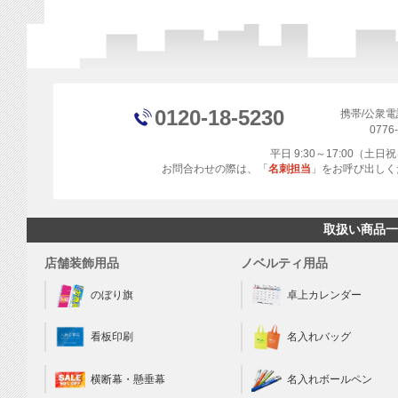
0120-18-5230
携帯/公衆
0776
平日 9:30～17:00（土
お問合わせの際は、「
名刺担当
」をお呼び出しく
取扱い商品一
店舗装飾用品
ノベルティ用品
のぼり旗
卓上カレンダー
看板印刷
名入れバッグ
横断幕・懸垂幕
名入れボールペン