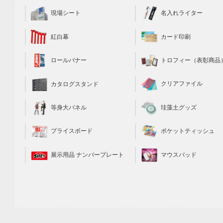
現場シート
名入れライター
カード印刷
紅白幕
トロフィー（表彰商品
ロールバナー
クリアファイル
カタログスタンド
珪藻土グッズ
等身大パネル
ポケットティッシュ
プライスボード
マウスパッド
展示用品 ナンバープレート