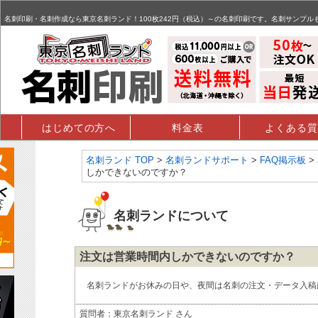
名刺,名刺印刷,名刺作成,特殊名刺,データ入稿 - FAQ掲示板
名刺印刷・名刺作成なら東京名刺ランド！100枚242円（税込）～の名刺印刷です。名刺サンプル
はじめての方へ
料金表
よくある質
名刺ランド TOP
>
名刺ランドサポート
>
FAQ掲示板
>
しかできないのですか？
名刺ランドについて
注文は営業時間内しかできないのですか？
名刺ランドがお休みの日や、夜間は名刺の注文・データ入稿
質問者：東京名刺ランド さん