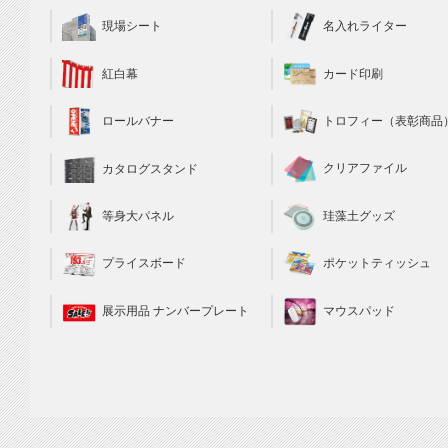
現場シート
名入れライター
カード印刷
紅白幕
トロフィー（表彰商品
ロールバナー
クリアファイル
カタログスタンド
珪藻土グッズ
等身大パネル
ポケットティッシュ
プライスボード
マウスパッド
展示用品 ナンバープレート