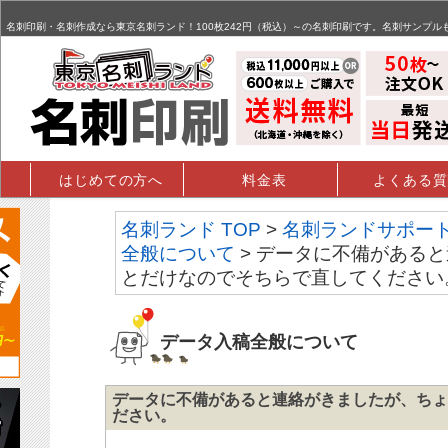
名刺,名刺印刷,名刺作成,特殊名刺,データ入稿 - FAQ掲示板
名刺印刷・名刺作成なら東京名刺ランド！100枚242円（税込）～の名刺印刷です。名刺サンプル
はじめての方へ
料金表
よくある質
名刺ランド TOP
>
名刺ランドサポー
全般について
> データに不備がある
とだけなのでそちらで直してください
データ入稿全般について
データに不備があると連絡がきましたが、ちょ
ださい。