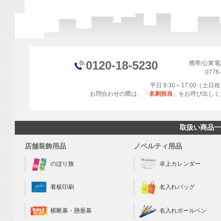
0120-18-5230
携帯/公衆
0776
平日 9:30～17:00（土
お問合わせの際は、「
名刺担当
」をお呼び出しく
取扱い商品一
店舗装飾用品
ノベルティ用品
のぼり旗
卓上カレンダー
看板印刷
名入れバッグ
横断幕・懸垂幕
名入れボールペン