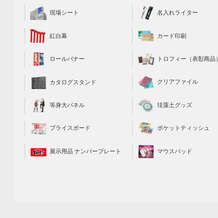
現場シート
名入れライター
カード印刷
紅白幕
トロフィー（表彰商品
ロールバナー
クリアファイル
カタログスタンド
珪藻土グッズ
等身大パネル
ポケットティッシュ
プライスボード
マウスパッド
展示用品 ナンバープレート