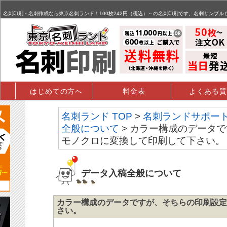
名刺,名刺印刷,名刺作成,特殊名刺,データ入稿 - FAQ掲示板
名刺印刷・名刺作成なら東京名刺ランド！100枚242円（税込）～の名刺印刷です。名刺サンプル
はじめての方へ
料金表
よくある質
名刺ランド TOP
>
名刺ランドサポー
全般について
> カラー構成のデータ
モノクロに変換して印刷して下さい。
データ入稿全般について
カラー構成のデータですが、そちらの印刷設定
さい。