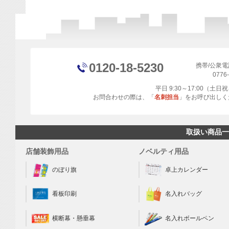
0120-18-5230
携帯/公衆
0776
平日 9:30～17:00（土
お問合わせの際は、「
名刺担当
」をお呼び出しく
取扱い商品一
店舗装飾用品
ノベルティ用品
のぼり旗
卓上カレンダー
看板印刷
名入れバッグ
横断幕・懸垂幕
名入れボールペン