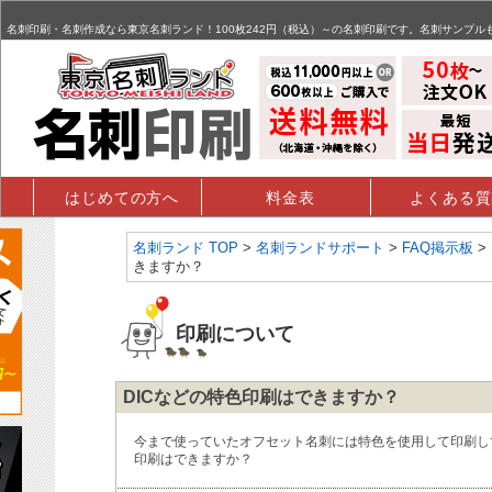
名刺,名刺印刷,名刺作成,特殊名刺,データ入稿 - FAQ掲示板
名刺印刷・名刺作成なら東京名刺ランド！100枚242円（税込）～の名刺印刷です。名刺サンプル
はじめての方へ
料金表
よくある質
名刺ランド TOP
>
名刺ランドサポート
>
FAQ掲示板
>
きますか？
印刷について
DICなどの特色印刷はできますか？
今まで使っていたオフセット名刺には特色を使用して印刷し
印刷はできますか？