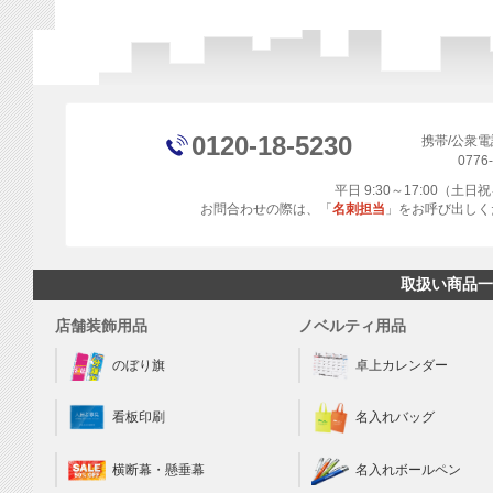
0120-18-5230
携帯/公衆
0776
平日 9:30～17:00（土
お問合わせの際は、「
名刺担当
」をお呼び出しく
取扱い商品一
店舗装飾用品
ノベルティ用品
のぼり旗
卓上カレンダー
看板印刷
名入れバッグ
横断幕・懸垂幕
名入れボールペン