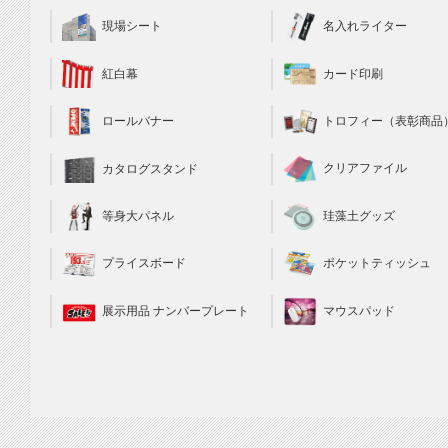
現場シート
名入れライター
カード印刷
紅白幕
トロフィー（表彰商品
ロールバナー
クリアファイル
カタログスタンド
珪藻土グッズ
等身大パネル
ポケットティッシュ
プライスボード
マウスパッド
展示用品 ナンバープレート