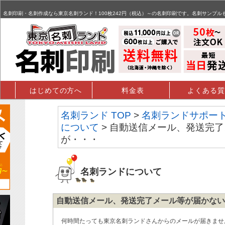
名刺,名刺印刷,名刺作成,特殊名刺,データ入稿 - FAQ掲示板
名刺印刷・名刺作成なら東京名刺ランド！100枚242円（税込）～の名刺印刷です。名刺サンプル
はじめての方へ
料金表
よくある質
名刺ランド TOP
>
名刺ランドサポー
について
> 自動送信メール、発送完
が・・・
名刺ランドについて
自動送信メール、発送完了メール等が届かない
何時間たっても東京名刺ランドさんからのメールが届きませ