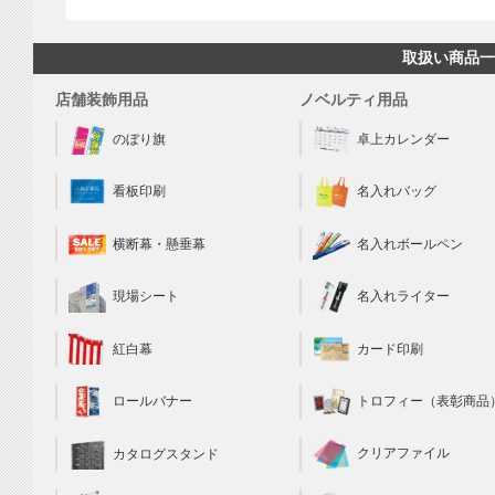
取扱い商品一
店舗装飾用品
ノベルティ用品
のぼり旗
卓上カレンダー
看板印刷
名入れバッグ
横断幕・懸垂幕
名入れボールペン
現場シート
名入れライター
カード印刷
紅白幕
トロフィー（表彰商品
ロールバナー
クリアファイル
カタログスタンド