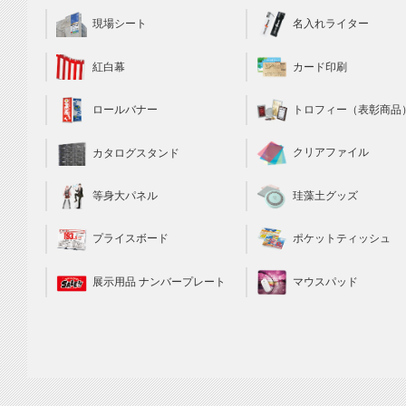
現場シート
名入れライター
カード印刷
紅白幕
トロフィー（表彰商品
ロールバナー
クリアファイル
カタログスタンド
珪藻土グッズ
等身大パネル
ポケットティッシュ
プライスボード
マウスパッド
展示用品 ナンバープレート