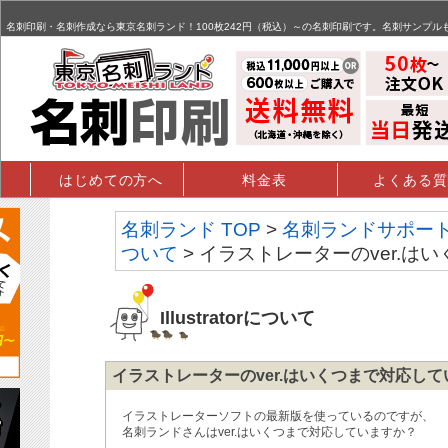
名刺,名刺印刷,名刺作成,特殊名刺,データ入稿 - FAQ掲示板
名刺印刷・名刺作成なら東京名刺ランド！100枚242円（税込）～の名刺印刷です。名刺サンプル
はじめての方へ
料金表
よくある質
名刺ランド TOP
>
名刺ランドサポー
ついて
> イラストレーターのver.
Illustratorについて
イラストレーターのver.はいくつまで対応し
イラストレーターソフトの最新版を使っているのですが、
名刺ランドさんはver.はいくつまで対応していますか？