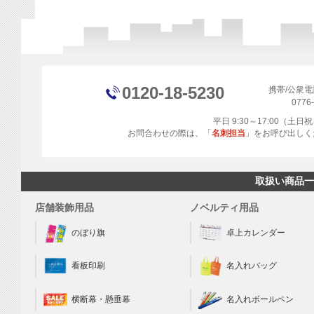
0120-18-5230
携帯/公衆
0776
平日 9:30～17:00（土
お問合わせの際は、「
名刺担当
」をお呼び出しく
取扱い商品一
店舗装飾用品
ノベルティ用品
のぼり旗
卓上カレンダー
看板印刷
名入れバッグ
横断幕・懸垂幕
名入れボールペン